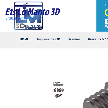
Ets Lo Manto 3D
L'impression 3D pour tous
HOME
Imprimantes 3D
Scanner
Graveurs & C