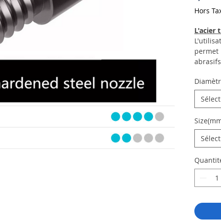
Hors Ta
L'acier 
L'utilis
permet 
abrasifs
frottem
Diamètr
A titre 
buses e
Sélec
750g de
carbone
Size(mm
acier t
plusieur
Sélec
Quantit