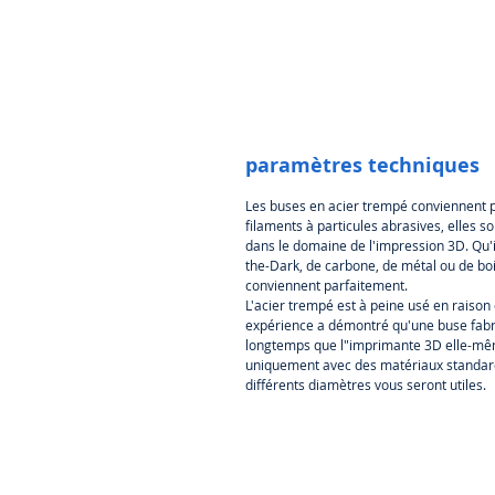
paramètres techniques
Les buses en acier trempé conviennent 
filaments à particules abrasives, elles s
dans le domaine de l'impression 3D. Qu'i
the-Dark, de carbone, de métal ou de boi
conviennent parfaitement.
L'acier trempé est à peine usé en raison 
expérience a démontré qu'une buse fabr
longtemps que l"imprimante 3D elle-même
uniquement avec des matériaux standard
différents diamètres vous seront utiles.