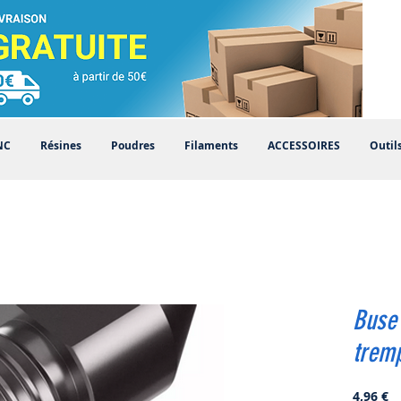
NC
Résines
Poudres
Filaments
ACCESSOIRES
Outil
Buse
trem
Pr
4,96 €