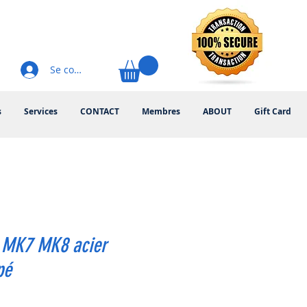
Se connecter
s
Services
CONTACT
Membres
ABOUT
Gift Card
 MK7 MK8 acier
pé
ix