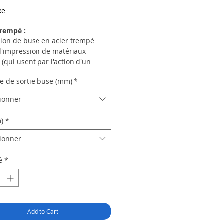
xe
trempé :
ation de buse en acier trempé
l'impression de matériaux
 (qui usent par l'action d'un
ent) comme la fibre de carbone.
e de sortie buse (mm)
*
d'exemple il faudrait utiliser trois
n laiton classique pour imprimer
tionner
 filament chargé en fibre de
, alors que l'usage d'une buse en
)
*
rempé permet d'imprimer
s kilos.
tionner
é
*
Add to Cart