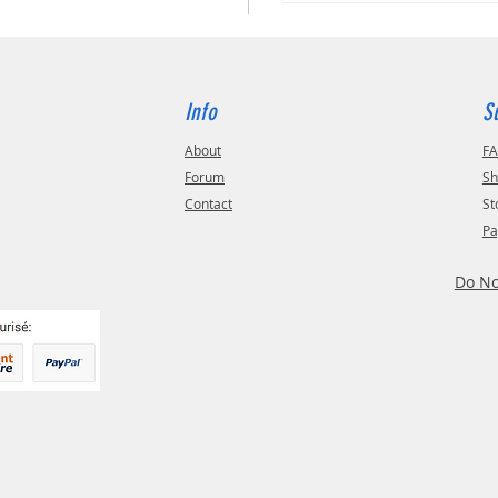
Info
S
About
F
Forum
Sh
Contact
St
Pa
Do No