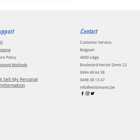
upport
Contact
AQ
Customer Service:
ipping
Belgium
ore Policy
4000 Liège
yment Methods
Boulevard Hector Denis 22
0494 49 64 38
t Sell My Personal
0498 38 13 47
Information
info@etslomanto.be