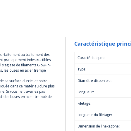
Caractéristique princ
parfaitement au traitement des
Caractéristiques:
ont pratiquement indestructibles
l s'agisse de filaments Glow-in-
Type:
s, les buses en acier trempé
Diamètre disponible:
de sa surface durcie, et notre
iquée dans ce matériau dure plus
. Si vous ne travaillez pas
Longueur:
, des buses en acier trempé de
Filetage:
Longueur du filetage:
Dimension de l'hexagone: