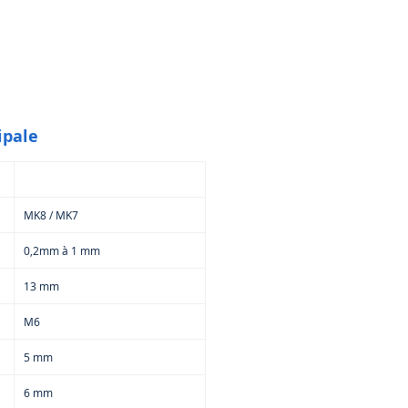
ipale
MK8 / MK7
0,2mm à 1 mm
13 mm
M6
5 mm
6 mm