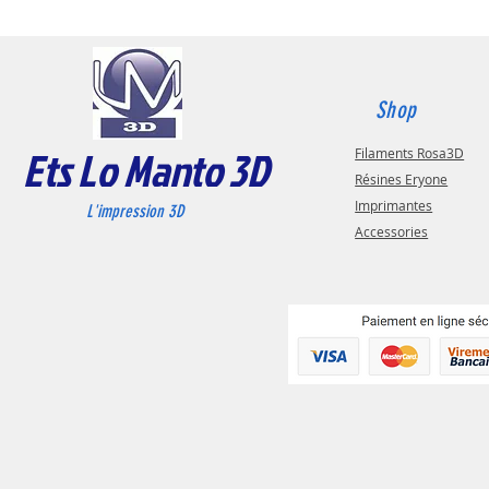
Shop
Ets Lo Manto 3D
Filaments Rosa3D
Résines Eryone
Imprimantes
L'impression 3D
Accessories