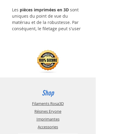
Les
pièces imprimées en 3D
sont
uniques du point de vue du
matériau et de la robustesse. Par
conséquent, le filetage peut s'user
facilement si les attaches sont
posées et retirées plusieurs fois.
Les inserts filetés
thermofixés règlent ce problème
pour ces types d'assemblages.
Shop
Filaments Rosa3D
Résines Eryone
Imprimantes
Accessories