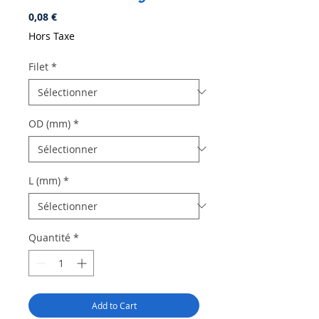
Prix
0,08 €
Hors Taxe
Filet
*
OD (mm)
*
L (mm)
*
Quantité
*
Add to Cart