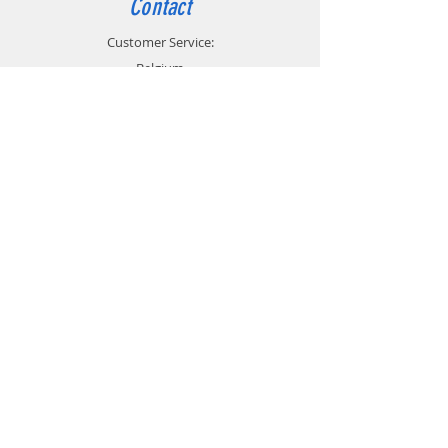
Contact
Customer Service:
Belgium
4000 Liège
Boulevard Hector Denis 22
0494 49 64 38
0498 38 13 47
info@etslomanto.be
Ets Lo Manto 3D
L'impression 3D