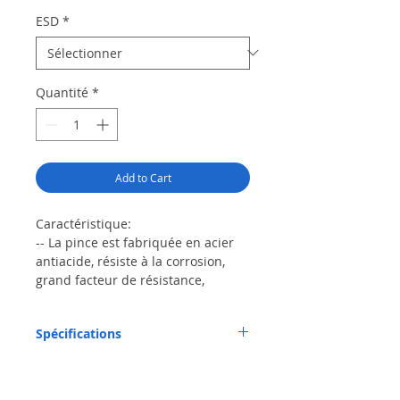
ESD
*
Quantité
*
Add to Cart
Caractéristique:
-- La pince est fabriquée en acier
antiacide, résiste à la corrosion,
grand facteur de résistance,
antistatique, bonne élasticité,
antimagnétique.
Spécifications
- permet de manipuler ,ramasser
des composants de petites taille
Matériau: En Acier Inoxydable
-Haute dureté et haute élasticité,
Couleur: noir
serrage de petites pièces, pas facile
Type: ESD13, ESD14, ESD15