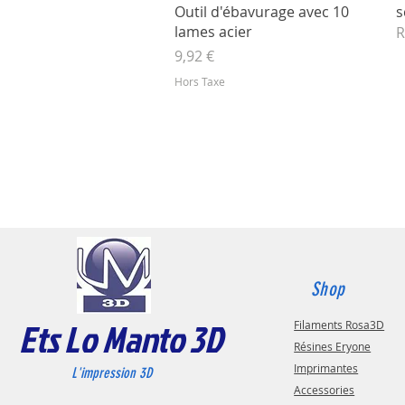
Aperçu rapide
Outil d'ébavurage avec 10
s
lames acier
R
Prix
9,92 €
Hors Taxe
Shop
Ets Lo Manto 3D
Filaments Rosa3D
Résines Eryone
Imprimantes
L'impression 3D
Accessories