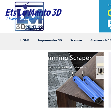
Ets Lo Manto 3D
L'impression 3D pour tous
HOME
Imprimantes 3D
Scanner
Graveurs & C