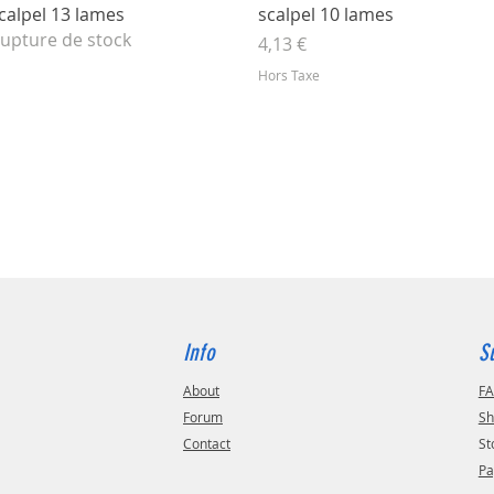
Aperçu rapide
Aperçu rapide
calpel 13 lames
scalpel 10 lames
upture de stock
Prix
4,13 €
Hors Taxe
Info
S
About
F
Forum
Sh
Contact
St
Pa