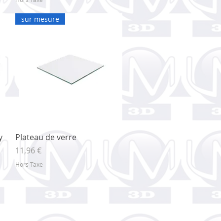
sur mesure
Aperçu rapide
y
Plateau de verre
Prix
11,96 €
Hors Taxe