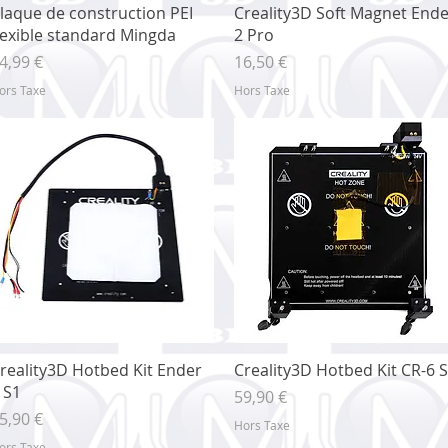
Aperçu rapide
Aperçu rapide
laque de construction PEI
Creality3D Soft Magnet End
lexible standard Mingda
2 Pro
rix
Prix
4,99 €
16,50 €
ors Taxe
Hors Taxe
Aperçu rapide
Aperçu rapide
reality3D Hotbed Kit Ender
Creality3D Hotbed Kit CR-6 
 S1
Prix
59,90 €
rix
5,90 €
Hors Taxe
ors Taxe