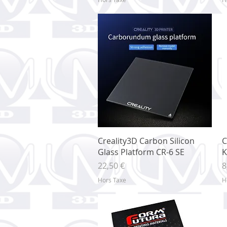
Aperçu rapide
Creality3D Carbon Silicon
C
Glass Platform CR-6 SE
K
Prix
P
22,50 €
8
Hors Taxe
H