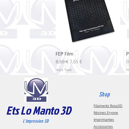
Aperçu rapide
FEP Film
P
Prix original
Prix promotionnel
P
8,50 €
7,65 €
0
Hors Taxe
H
Shop
Ets Lo Manto 3D
Filaments Rosa3D
Résines Eryone
Imprimantes
L'impression 3D
Accessories