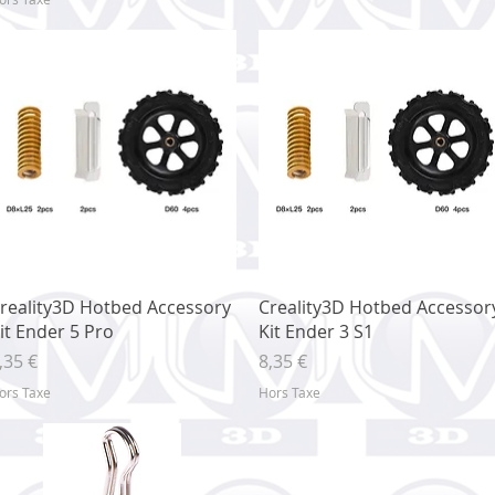
Aperçu rapide
Aperçu rapide
reality3D Hotbed Accessory
Creality3D Hotbed Accessor
it Ender 5 Pro
Kit Ender 3 S1
rix
Prix
,35 €
8,35 €
ors Taxe
Hors Taxe