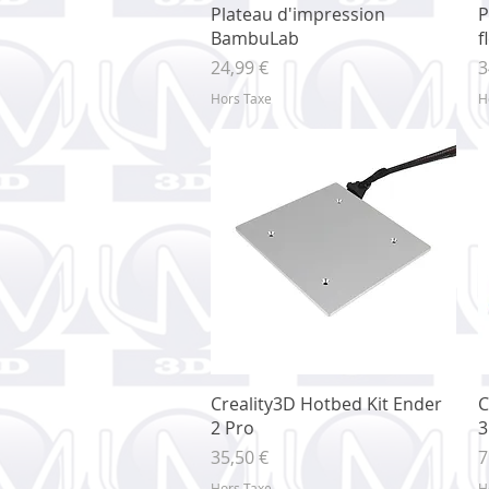
Aperçu rapide
Plateau d'impression
P
BambuLab
f
Prix
P
24,99 €
3
Hors Taxe
H
Aperçu rapide
Creality3D Hotbed Kit Ender
C
2 Pro
3
Prix
P
35,50 €
7
Hors Taxe
H