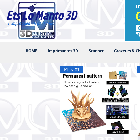
Ets Lo Manto 3D
L'impression 3D pour tous
HOME
Imprimantes 3D
Scanner
Graveurs & C
P1 & X1