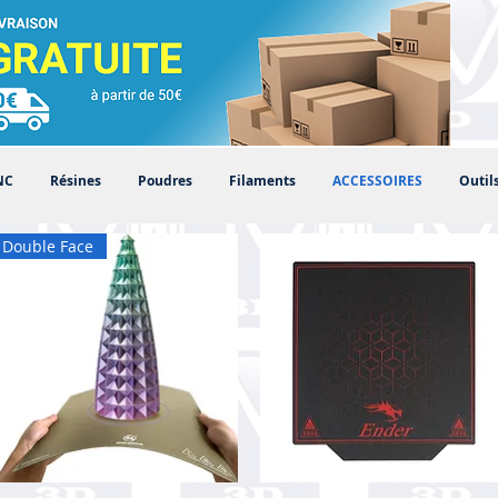
NC
Résines
Poudres
Filaments
ACCESSOIRES
Outil
Double Face