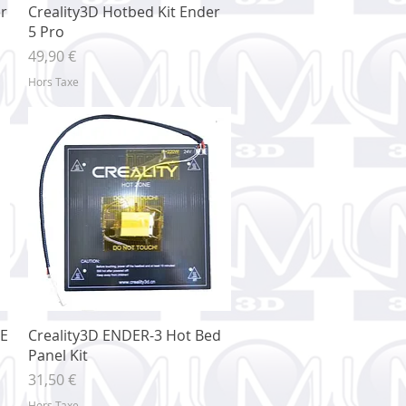
Aperçu rapide
er
Creality3D Hotbed Kit Ender
5 Pro
Prix
49,90 €
Hors Taxe
Aperçu rapide
SE
Creality3D ENDER-3 Hot Bed
Panel Kit
Prix
31,50 €
Hors Taxe