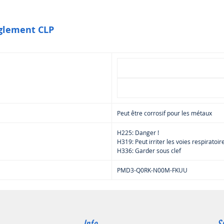
dangereux
des cons
lunettes
èglement CLP
tenir ho
utiliser 
IPA livr
Peut être corrosif pour les métaux
H225: Danger !
H319: Peut irriter les voies respiratoir
H336: Garder sous clef
PMD3-Q0RK-N00M-FKUU
Info
S