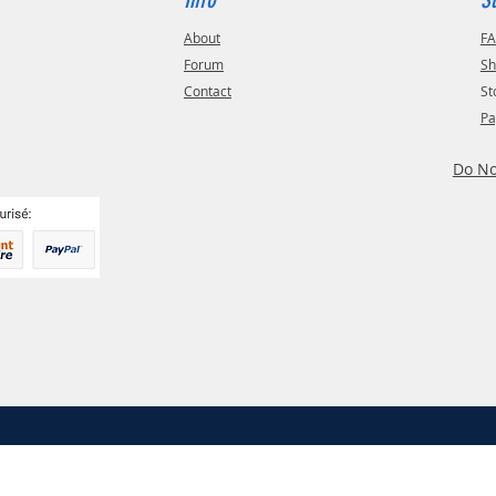
About
F
Forum
Sh
Contact
St
Pa
Do No