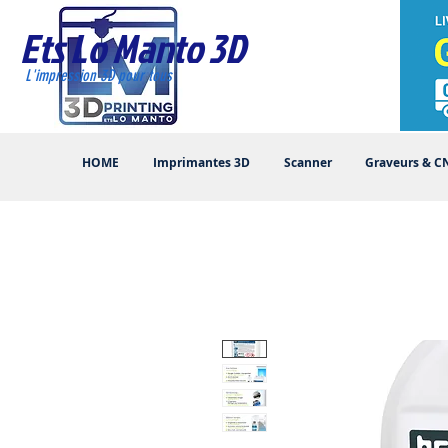
Ets Lo Manto 3D
L'impression 3D pour tous
HOME
Imprimantes 3D
Scanner
Graveurs & C