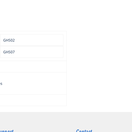
 qui s'utilise dans le strict respect
ignes de sécurité. Le port de
 et gants de protection est requis. À
rs de portée des flammes et à
dans un endroit ventilé.
é en bouteille de 5L.
GHS02
GHS07
es
upport
Contact