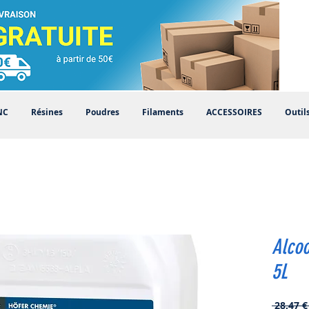
NC
Résines
Poudres
Filaments
ACCESSOIRES
Outil
Alcoo
5L
 28,47 €