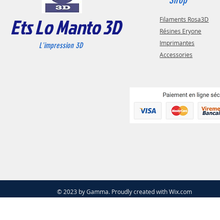
Ets Lo Manto 3D
Filaments Rosa3D
Résines Eryone
Imprimantes
L'impression 3D
Accessories
© 2023 by Gamma. Proudly created with
Wix.com