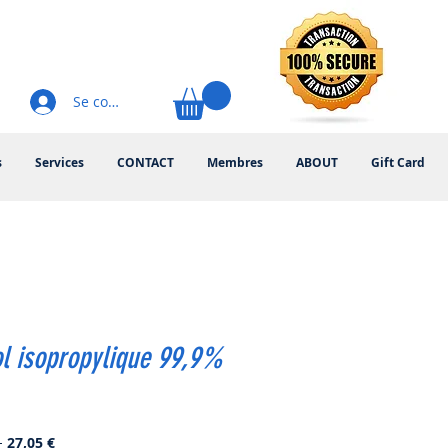
Se connecter
s
Services
CONTACT
Membres
ABOUT
Gift Card
l isopropylique 99,9%
Prix
Prix
 
27,05 €