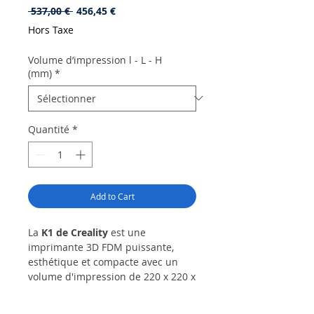
Prix
Prix
 537,00 € 
456,45 €
original
promotionnel
Hors Taxe
Volume d’impression l - L - H
(mm)
*
Quantité
*
Add to Cart
La
K1 de Creality
est une
imprimante 3D FDM puissante,
esthétique et compacte avec un
volume d'impression de 220 x 220 x
250 mm. Sa structure robuste
permet lui permet une impression