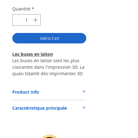
Quantité
*
Add to Cart
Les buses en laiton
Les buses en laiton sont les plus
courantes dans l'impression 3D. La
quasi totalité des imprimantes 3D
est équipée en usine d'une buse
en laiton. Elles permettent
Product Info
l'impression des matériaux les plus
répandus et les plus communs tels
MK Nozzle_MK_M6×0.4_Brass H59
que le PLA, l'ABS, le flexible, le
Caractéristique principale
nylon…
MK Nozzle_MK_M6×0.4_Brass H59
Ce "standard" s'explique par les
capacités thermiques du laiton, les