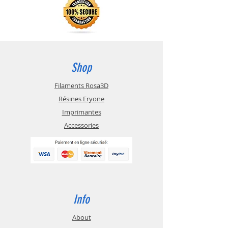
plus adaptées à l'impression 3D.
Aussi si vous avez un doute lors du
choix de matériau de la buse, le
laiton est la solution la plus
universelle.
Shop
Filaments Rosa3D
Résines Eryone
Imprimantes
Accessories
Info
About