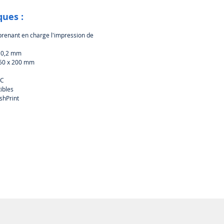
elle configuration à double
ques :
lateur pour une meilleure qualité
pression
renant en charge l'impression de
 détachable intégrale et
mble de chauffage -
- 0,2 mm
tien facile et fonctionnement
250 x 200 mm
 pratique
°C
el ajustement de la mise à
ibles
u du capteur de l'extrudeuse - Il
shPrint
ore le taux de réussite du
llement et rend le positionnement
impression plus précis
ison du taux de chauffage de la
de construction
Creator 3 Pro, il ne faut que 3
tes pour chauffer la plaque de
truction à 110°C.
 l'imprimante 3D de certaines
ues, il faut 20 minutes pour que
laque de construction chauffe