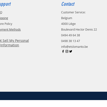
'à 110°C.
upport
Contact
AQ
Customer Service:
orme en tôle d'acier magnétique
ipping
Belgium
nte conductivité thermique et
ore Policy
4000 Liège
lant de plate-forme spécial pour
yment Methods
Boulevard Hector Denis 22
er l'adhérence des matériaux
0494 49 64 38
ssion.
t Sell My Personal
0498 38 13 47
Information
info@etslomanto.be
re IDEX avec impression
ode
 bicolore
 dupliqué
 miroir