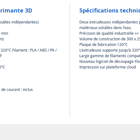
Nouv
primante 3D
Spécifications techni
venti
d'im
doubles indépendantes)
Deux extrudeuses indépendantes p
Buse
matériaux solubles dans l'eau
ense
00 mm
Précision de qualité industrielle +/
Entre
mm)
Volume de construction de 300 x 
Plaque de fabrication 120°C
plus
320°C Filament : PLA / ABS / PA /
L'extrudeuse supporte jusqu'à 320
Nouv
CF
Large gamme de filaments compat
nivea
Nouveau logiciel de découpage Fla
améli
0°C
Impression sur plateforme cloud
nive
de l'
de courant : inclus
Compara
plaque 
e
Pour 
minu
cons
Pour
marq
la p