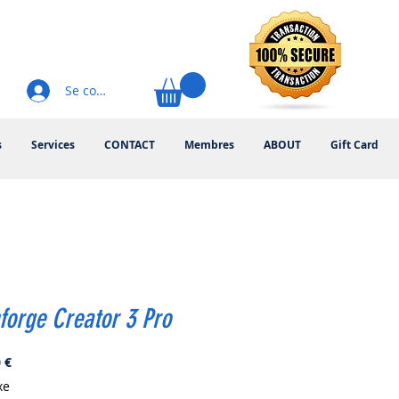
Se connecter
s
Services
CONTACT
Membres
ABOUT
Gift Card
forge Creator 3 Pro
Prix
 €
xe