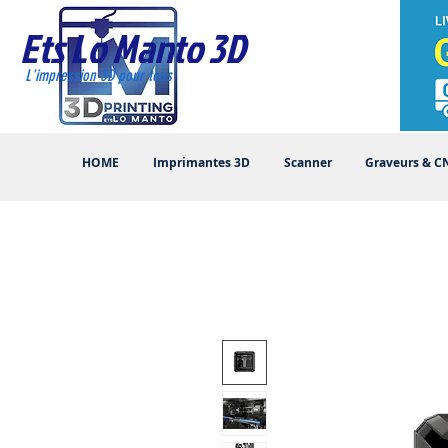
Ets Lo Manto 3D
L'impression 3D pour tous
HOME
Imprimantes 3D
Scanner
Graveurs & C