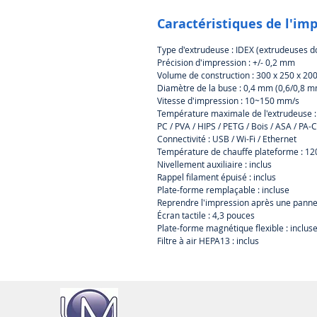
Caractéristiques de l'im
Type d'extrudeuse : IDEX (extrudeuses 
Précision d'impression : +/- 0,2 mm
Volume de construction : 300 x 250 x 2
Diamètre de la buse : 0,4 mm (0,6/0,8 
Vitesse d'impression : 10~150 mm/s
Température maximale de l'extrudeuse : 
PC / PVA / HIPS / PETG / Bois / ASA / PA-
Connectivité : USB / Wi-Fi / Ethernet
Température de chauffe plateforme : 12
Nivellement auxiliaire : inclus
Rappel filament épuisé : inclus
Plate-forme remplaçable : incluse
Reprendre l'impression après une panne 
Écran tactile : 4,3 pouces
Plate-forme magnétique flexible : inclus
Filtre à air HEPA13 : inclus