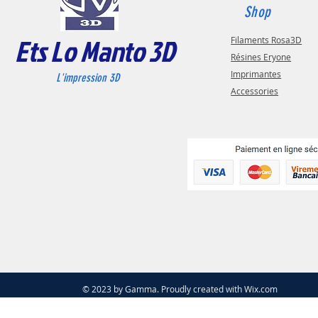
Shop
Ets Lo Manto 3D
Filaments Rosa3D
Résines Eryone
Imprimantes
L'impression 3D
Accessories
© 2023 by Gamma. Proudly created with
Wix.com