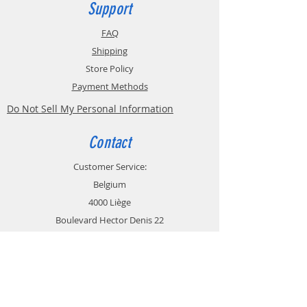
Support
FAQ
Shipping
Store Policy
Payment Methods
Do Not Sell My Personal Information
Contact
Customer Service:
Belgium
4000 Liège
Boulevard Hector Denis 22
0494 49 64 38
0498 38 13 47
info@etslomanto.be