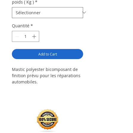
poids ( Kg )
*
Quantité
*
Add to Cart
Mastic polyester bicomposant de
finition prévu pour les réparations
automobiles.
Surface lisse après ponçage
Adhérence sur tous supports
métalliques en carrosserie.
Facile à mélanger et à
appliquer.