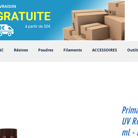
NC
Résines
Poudres
Filaments
ACCESSOIRES
Outil
Prima
UV Re
ml - 