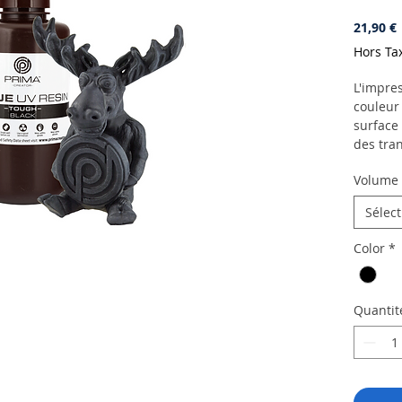
P
21,90 €
Hors Ta
L'impres
couleur
surface 
des tran
– L'ABS
Volume 
présent
d'être b
Sélec
résistan
Il est é
Color
*
signifie
sa forme
Quantit
Parfait 
l'impres
La résin
modèle c
process