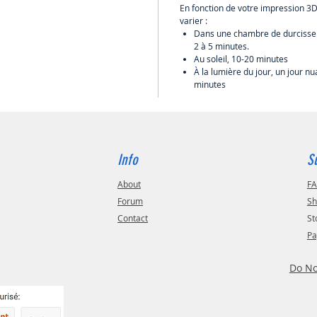
En fonction de votre impression 3
varier :
Dans une chambre de durcisseme
2 à 5 minutes.
Au soleil, 10-20 minutes
À la lumière du jour, un jour n
minutes
Info
S
About
F
Forum
Sh
Contact
St
Pa
Do No