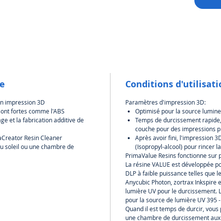
très ad
car elle
être ma
excelle
être sol
le
Conditions d'utilisat
en impression 3D
Paramètres d'impression 3D:
sont fortes comme l'ABS
Optimisé pour la source lumin
age et la fabrication additive de
Temps de durcissement rapide, 
couche pour des impressions p
aCreator Resin Cleaner
Après avoir fini, l'impression 
du soleil ou une chambre de
(Isopropyl-alcool) pour rincer 
PrimaValue Resins fonctionne sur 
La résine VALUE est développée po
DLP à faible puissance telles que
Anycubic Photon, zortrax Inkspire e
lumière UV pour le durcissement. 
pour la source de lumière UV 395 
Quand il est temps de durcir, vous p
une chambre de durcissement aux