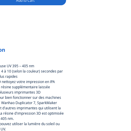
Add to Cart
aptée au prototypage fonctionnel
 est suffisamment résistante pour
nipulée, les verres sont un
nt exemple de produit qui doit
ide mais souple.
ion
euse UV 395 – 405 nm
4 à 10 (selon la couleur) secondes par
lus rapides
3D nettoyez votre impression en IPA
la résine supplémentaire laissée
plusieurs imprimantes 3D
ur bien fonctionner sur des machines
 le Wanhao Duplicator 7, SparkMaker
t d'autres imprimantes qui utilisent la
La résine d'impression 3D est optimisée
- 405 nm.
ouvez utiliser la lumière du soleil ou
 UV.