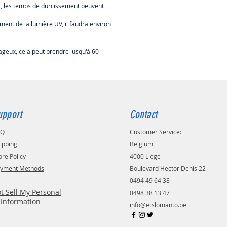
D, les temps de durcissement peuvent
nt de la lumière UV, il faudra environ
uageux, cela peut prendre jusqu'à 60
upport
Contact
AQ
Customer Service:
ipping
Belgium
ore Policy
4000 Liège
yment Methods
Boulevard Hector Denis 22
0494 49 64 38
t Sell My Personal
0498 38 13 47
Information
info@etslomanto.be