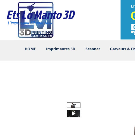
Ets Lo Manto 3D
L'impression 3D pour tous
HOME
Imprimantes 3D
Scanner
Graveurs & C