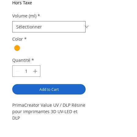
Hors Taxe
Volume (ml)
*
Color
*
Quantité
*
Add to Cart
PrimaCreator Value UV / DLP Résine
pour imprimantes 3D UV-LED et
DLP
Achetez la résine PrimaCreator