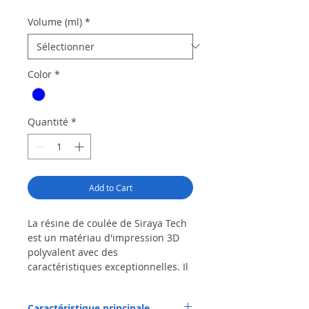
Volume (ml)
*
Color
*
Quantité
*
Add to Cart
La résine de coulée de Siraya Tech
est un matériau d'impression 3D
polyvalent avec des
caractéristiques exceptionnelles. Il
est déchiffable, facile à brûler et
facile à imprimer avec une haute
Caractéristique principale