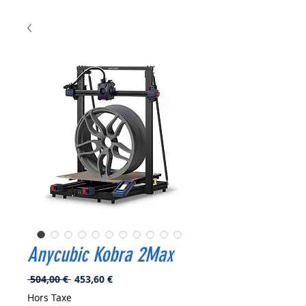
Anycubic Kobra 2Max
Prix
Prix
 504,00 € 
453,60 €
original
promotionnel
Hors Taxe