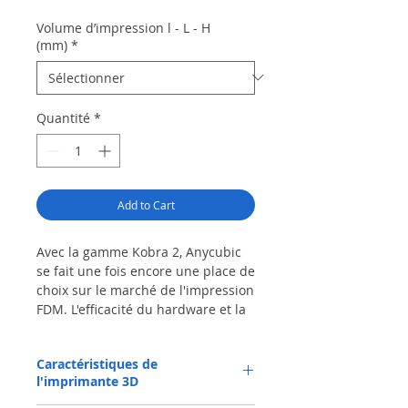
Volume d’impression l - L - H
(mm)
*
Quantité
*
Add to Cart
Avec la gamme Kobra 2, Anycubic
se fait une fois encore une place de
choix sur le marché de l'impression
FDM. L'efficacité du hardware et la
sophistication de la partie logicielle
main dans la main pour les
Caractéristiques de
meilleurs résultats d'impression...
l'imprimante 3D
en un temps record ! Avec une
vitesse maximale de 500 mm/s, la