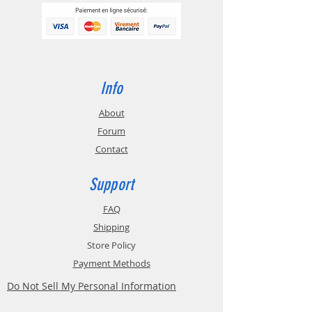
35°C. Plus la température de stockage est
basse, plus la viscosité de la résine sera
élevée. La bouteille doit être scellée et
hermétique à la poussière et l'humidité,
deux facteur pouvant affecter la qualité
d'impression. Préserver un maximum la
Info
résine à l'abri du soleil, ce dernier
contenant beaucoup de lumière
ultraviolette pouvant durcir la résine
About
photosensible.
Forum
Contact
Support
FAQ
Shipping
Store Policy
Payment Methods
Do Not Sell My Personal Information