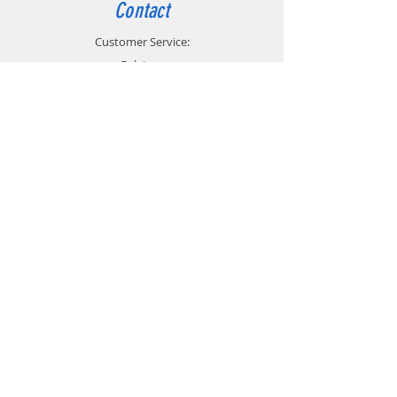
Contact
Customer Service:
Belgium
4000 Liège
Boulevard Hector Denis 22
0494 49 64 38
0498 38 13 47
info@etslomanto.be
Ets Lo Manto 3D
L'impression 3D