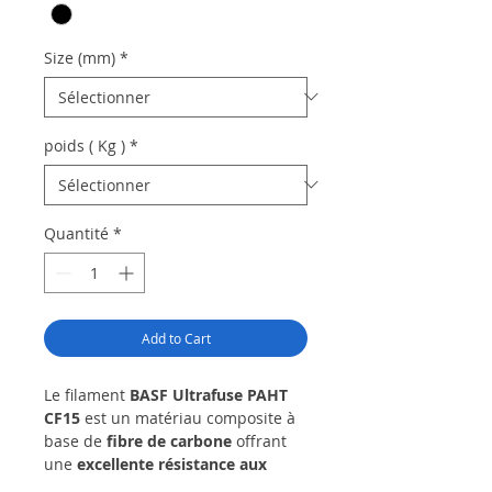
Size (mm)
*
poids ( Kg )
*
Quantité
*
Add to Cart
Le filament
BASF Ultrafuse PAHT
CF15
est un matériau composite à
base de
fibre de carbone
offrant
une
excellente résistance aux
hautes températures
et aux