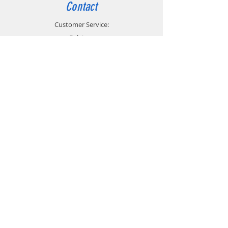
Contact
Customer Service:
Belgium
4000 Liège
Boulevard Hector Denis 22
0494 49 64 38
0498 38 13 47
info@etslomanto.be
Ets Lo Manto 3D
L'impression 3D