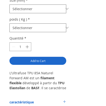
Size (mm)
*
poids ( Kg )
*
Quantité
*
Add to Cart
L'Ultrafuse TPU 85A Naturel
Forward AM est un
filament
flexible
développé à partir du
TPU
Elastollan
de
BASF
. Il se caractérise
par une
bonne flexibilité à basse
température
ainsi qu'une
bonne
caractéristique
résistance à l'usure
, à l'abrasion et