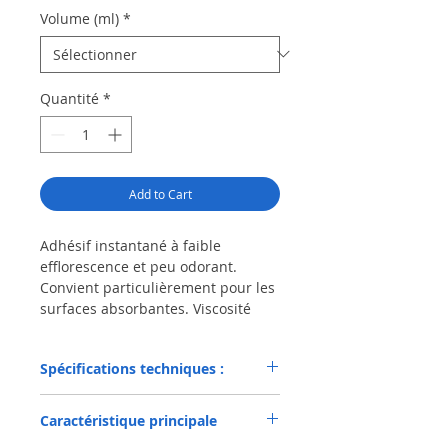
Volume (ml)
*
Quantité
*
Add to Cart
Adhésif instantané à faible
efflorescence et peu odorant.
Convient particulièrement pour les
surfaces absorbantes. Viscosité
moyenne.
Spécifications techniques :
LOCTITE® 403 a une viscosité
moyenne, une faible odeur, faible
trace blanche et à base d'alcoxy et
Applications,
Assemblage par
Caractéristique principale
Recommandé
collage de
d'éthyle. Convient aux applications