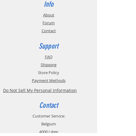
(sablé)
Info
Technologie,
Cyanoacrylate
About
Recommandé
alcoxy
Forum
Temps
30.0 sec.
Contact
d'ajustement,
Acier
Support
Température de
-40.0 - 80.0 °C
FAQ
service
(-40.0 - 175.0 °F )
Shipping
Viscosité
1200.0 mPa.s (cP)
Store Policy
Payment Methods
Do Not Sell My Personal Information
Contact
Customer Service:
Belgium
4000 Liège