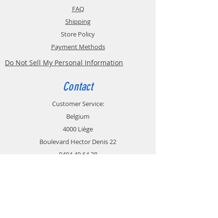
FAQ
Shipping
Store Policy
Payment Methods
Do Not Sell My Personal Information
Contact
Customer Service:
Belgium
4000 Liège
Boulevard Hector Denis 22
0494 49 64 38
0498 38 13 47
info@etslomanto.be