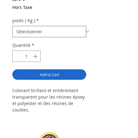
Hors Taxe
poids ( Kg )
*
Quantité
*
Add to Cart
Colorant brillant et entièrement
transparent pour les résines époxy
et polyester et des résines de
coulées.
Proportions : maximum à 3%
peuvent être ajoutés.
Les effets obtenus sont similaires à
ceux du verre coloré.