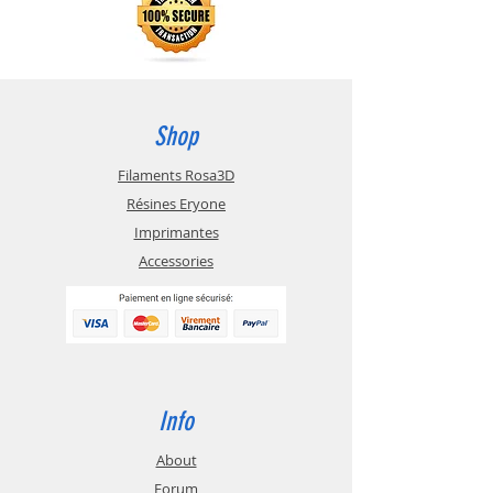
20 ml est suffisant pour 1 kg de
résine époxy ou polyester.
Shop
Filaments Rosa3D
Résines Eryone
Imprimantes
Accessories
Info
About
Forum