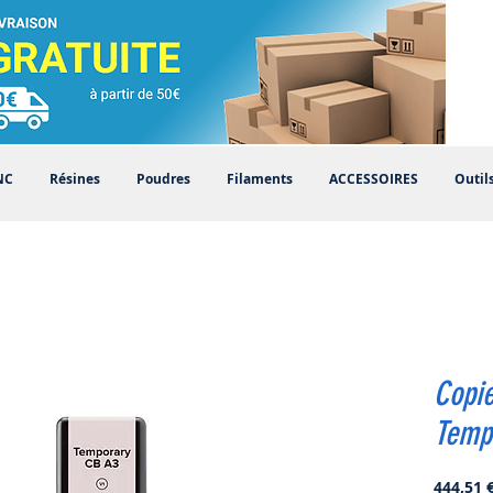
NC
Résines
Poudres
Filaments
ACCESSOIRES
Outil
Copi
Temp
444,51 