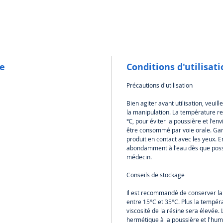
Utilisez
traditio
restaura
Tempora
Ces res
le
Conditions d'utilisat
bouche 
Précautions d'utilisation
Les res
numériq
Bien agiter avant utilisation, veui
collabor
la manipulation. La température 
technici
℃, pour éviter la poussière et l'e
être consommé par voie orale. Gard
produit en contact avec les yeux. E
Une Stai
abondamment à l'eau dès que possi
nécessa
médecin.
esthéti
optimal
Conseils de stockage
CB Resi
Il est recommandé de conserver l
entre 15°C et 35°C. Plus la tempéra
Nous vo
viscosité de la résine sera élevée. L
le pack
hermétique à la poussière et l'humi