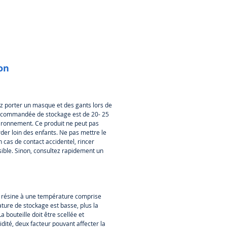
 les colles temporaires
nnelles pour fixer les
tions produites à l’aide de
ry CB Resin.
taurations peuvent rester dans la
ion
jusqu’à 12 mois.
taurations créées de manière
ue permettent un processus de
llez porter un masque et des gants lors de
ation rapide entre le dentiste, le
recommandée de stockage est de 20- 25
en dentaire et le patient.
nvironnement. Ce produit ne peut pas
er loin des enfants. Ne pas mettre le
n cas de contact accidentel, rincer
nless Steel Build Platform est
ble. Sinon, consultez rapidement un
ire pour obtenir un rendu
que et des performances
es en imprimant avec Temporary
n.
a résine à une température comprise
ture de stockage est basse, plus la
us recommandons d’acheter
a bouteille doit être scellée et
 de démarrage Temporary CB
dité, deux facteur pouvant affecter la