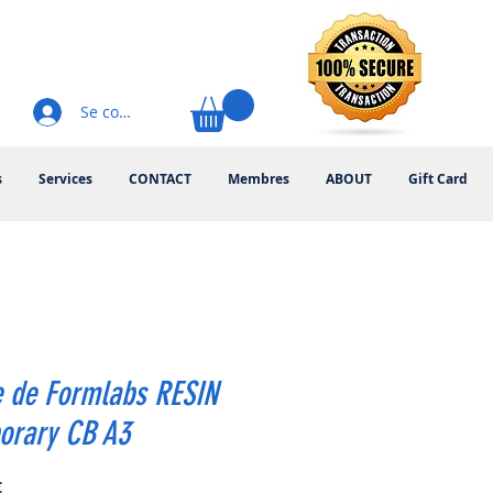
Se connecter
s
Services
CONTACT
Membres
ABOUT
Gift Card
e de Formlabs RESIN
orary CB A3
Prix
€