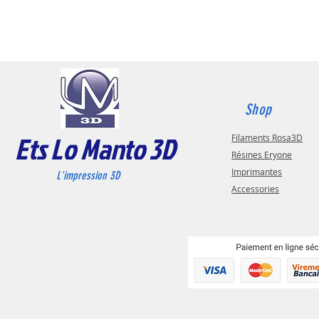
Shop
Ets Lo Manto 3D
Filaments Rosa3D
Résines Eryone
Imprimantes
L'impression 3D
Accessories