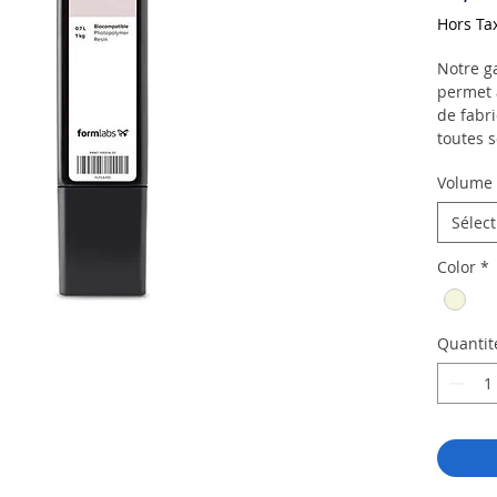
Hors Ta
Notre g
permet 
de fabr
toutes s
guides c
Volume 
biocomp
aux pla
Sélec
Tempora
Color
*
dentair
de cour
d’inlays
Quantit
matéria
d’une po
dents et
VITA*.
Il est r
excelle