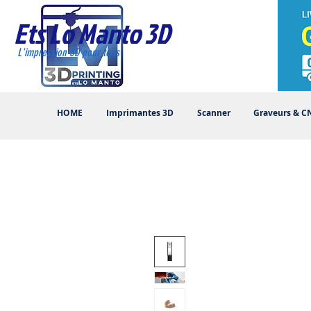
Ets Lo Manto 3D
L'impression 3D pour tous
HOME
Imprimantes 3D
Scanner
Graveurs & C