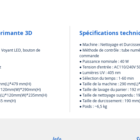
rempli 
exemple,
démarre
Avec le
vitesse,
primante 3D
Spécifications techni
du modè
Le
panie
● Machine : Nettoyage et Durciss
mm
, po
, Voyant LED, bouton de
● Méthode de contrôle : tube numé
plus gr
commande
les imp
● Puissance nominale : 40 W
z
● Tension d'entrée : AC110/240V 
pouces 
● Lumières UV : 405 nm
Il est p
● Sélection du temps : 1-60 min
durée et
0 mm(L)*479 mm(H)
● Taille de la machine : 290 mm(
Durciss
m(L)*120mm(W)*290mm(H)
● Taille de lavage du panier : 
Après l
2 mm(L)*120mm(W)*235mm(H)
● Taille de nettoyage suspendu
cuisson 
245 mm(H)
● Taille de durcissement : 190 m
● Poids : ~6,5 kg
nombreu
d'onde 
est durc
Une pla
traiteme
Info
S
œuvre s