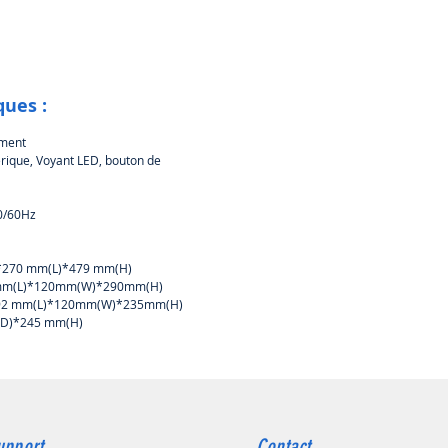
d'agent de nettoyage (par
 un nettoyant pour résine), et
z le processus de lavage.
 nettoyage tourbillon à grande
 l'excès de résine sur la surface
ques :
le est facilement éliminé.
r de lavage de 240 x 160 x 200
ement
uvant accueillir les modèles les
rique, Voyant LED, bouton de
ands, est compatible avec toutes
rimantes 3D à résine de 10,1
50/60Hz
et plus petites du marché.
ossible de régler librement la
 la vitesse de lavage.
L)*270 mm(L)*479 mm(H)
ement à 360°
192 mm(L)*120mm(W)*290mm(H)
e processus de lavage, le mode
 : 192 mm(L)*120mm(W)*235mm(H)
UV peut être activé. Avec de
m(D)*245 mm(H)
ses lampes UV de longueur
de 385 nm et 405 nm, le modèle
i en toute facilité.
te-forme rotative assure un
nt UV à 360° afin que votre
upport
Contact
oit durcie uniformément sous