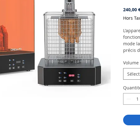
240,00 
Hors Ta
L'appare
fonctio
mode la
précis d
temps p
Volume d
imprimé
Du volu
Sélec
Cet app
durciss
Quantit
volume 
résine, 
Lavage 
Les mod
le pani
le plate
Pour ce
modèle f