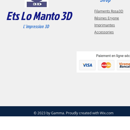
Ets Lo Manto 3D
Filaments Rosa3D
Résines Eryone
Imprimantes
L'impression 3D
Accessories
© 2023 by Gamma. Proudly created with
Wix.com