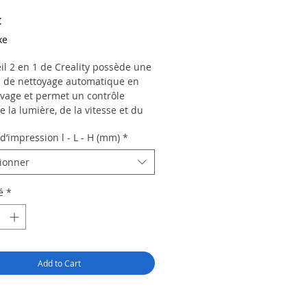
Prix
€
xe
il 2 en 1 de Creality possède une
n de nettoyage automatique en
vage et permet un contrôle
e la lumière, de la vitesse et du
our le durcissement des pièces
’impression l - L - H (mm)
*
es en mode durcissement.
me pour les grands modèles
tionner
areil de nettoyage et de
ement offre suffisamment de
é
*
pour les plus grands modèles
jusqu'à 10,1 pouces.
puissant
èles peuvent être nettoyés dans
er de lavage ou directement sous
Add to Cart
au d'impression.
 faire, placez simplement votre
ini dans le récipient fourni,