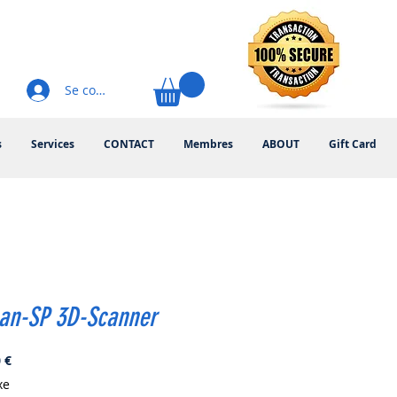
Se connecter
s
Services
CONTACT
Membres
ABOUT
Gift Card
can-SP 3D-Scanner
Prix
 €
xe