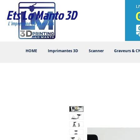
Ets Lo Manto 3D
L'impression 3D pour tous
HOME
Imprimantes 3D
Scanner
Graveurs & C