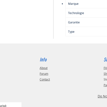
transpa
Marque
d'impre
Le scann
Technologie
avec le 
Garantie
trépied 
Type
Info
S
About
F
Forum
Sh
Contact
St
Pa
Do No