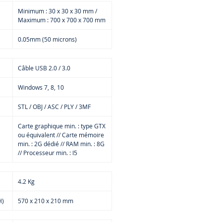
de chaque côté, de sorte qu'un
Minimum : 30 x 30 x 30 mm /
le complètement fermé est créé.
Maximum : 700 x 700 x 700 mm
alyse automatique prend environ
0.05mm (50 microns)
 minutes pour un seul passage.
risation fixe : En numérisation
 une seule image est créée.
Cette
Câble USB 2.0 / 3.0
e unique est ensuite ajoutée à un
plus grand si nécessaire.
Cette
Windows 7, 8, 10
yse unique prend environ huit
ndes.
STL / OBJ / ASC / PLY / 3MF
er utilise une projection
Carte graphique min. : type GTX
e et n'utilise pas de laser ou
ou équivalent // Carte mémoire
e.
Cela signifie qu'il peut être
min. : 2G dédié // RAM min. : 8G
// Processeur min. : I5
sans hésitation dans un
nement avec des enfants.
an-SP est un compagnon bien
4.2 Kg
pour une imprimante 3D La
n Auto-Meshing du logiciel de
H)
570 x 210 x 210 mm
ation crée des modèles étanches
 ainsi une intégration