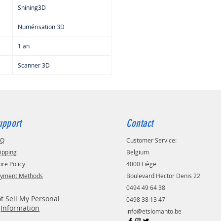
rente dans un processus
Shining3D
ssion 3D.
er peut être utilisé aussi bien
Numérisation 3D
disque rotatif codé qu'avec le
1 an
fourni.
Scanner 3D
upport
Contact
AQ
Customer Service:
ipping
Belgium
ore Policy
4000 Liège
yment Methods
Boulevard Hector Denis 22
0494 49 64 38
t Sell My Personal
0498 38 13 47
Information
info@etslomanto.be