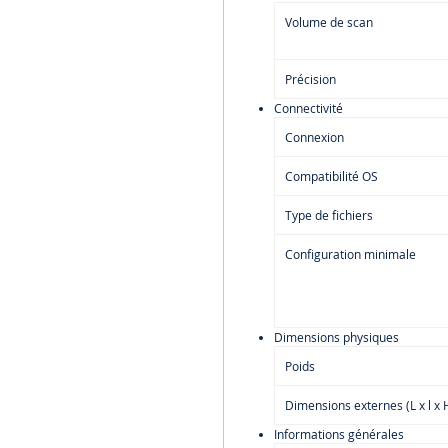
fois 
Volume de scan
modè
L'an
Précision
deux
Numé
Connectivité
fixe,
Connexion
imag
scan 
Compatibilité OS
anal
seco
Type de fichiers
Le scann
Configuration minimale
lumineus
similair
utilisé 
environ
Dimensions physiques
L'EinSc
Poids
adapté 
fonctio
Dimensions externes (L x l x 
numéris
Informations générales
et offre