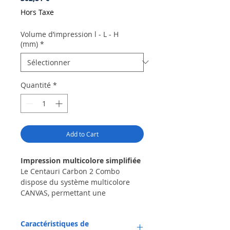
Hors Taxe
Volume d’impression l - L - H
(mm)
*
Quantité
*
Add to Cart
Impression multicolore simplifiée
Le Centauri Carbon 2 Combo
dispose du système multicolore
CANVAS, permettant une
commutation de couleur sans
effort avec chargement et
Caractéristiques de
sauvegarde automatiques du