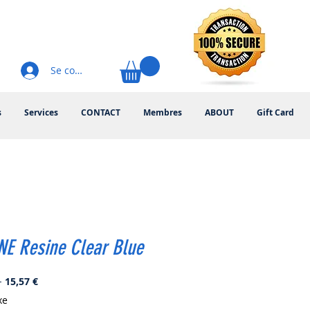
Se connecter
s
Services
CONTACT
Membres
ABOUT
Gift Card
NE Resine Clear Blue
Prix
Prix
 
15,57 €
original
promotionnel
xe