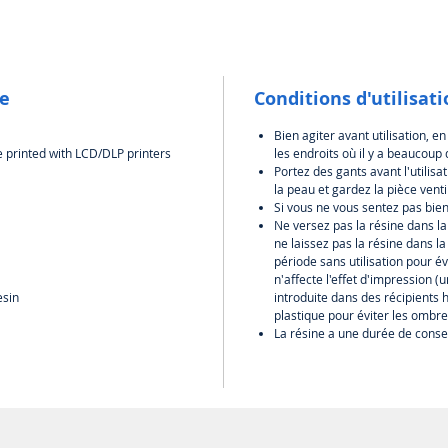
rési
pour 
beso
d'imp
le
Conditions d'utilisat
est 
Bien agiter avant utilisation, en
Haute
e printed with LCD/DLP printers
les endroits où il y a beaucoup 
finit
Portez des gants avant l'utilisat
final
la peau et gardez la pièce venti
taux
Si vous ne vous sentez pas bie
Ne versez pas la résine dans la 
l'im
ne laissez pas la résine dans l
préc
période sans utilisation pour év
dure
n'affecte l'effet d'impression 
facil
esin
introduite dans des récipients 
temp
plastique pour éviter les ombre
La résine a une durée de conser
Haut
vibra
impre
des 