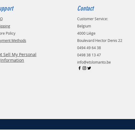
 compatibilité : Sensible à la
upport
Contact
ère UV 355nm~405nm.
atible avec la plupart des
AQ
Customer Service:
imantes LCD/DLP 3D.
ipping
Belgium
ore Policy
4000 Liège
sion à faible retrait a grande
yment Methods
Boulevard Hector Denis 22
 de surface haute dureté
 modérée et ne sont pas faciles à
0494 49 64 38
t Sell My Personal
0498 38 13 47
Information
info@etslomanto.be