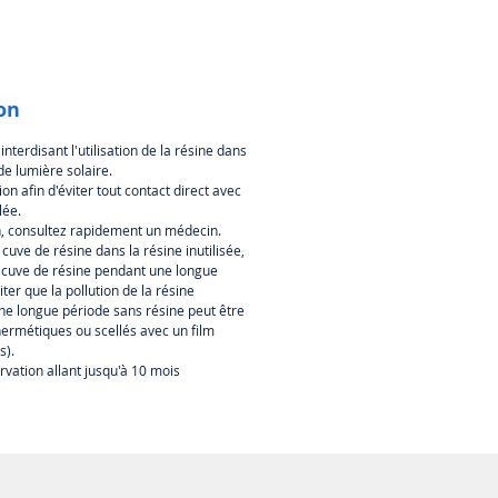
ne transparente peut être ajoutée
ajuster la transparence, pas
in de changer le temps
ression, et la finition de surface
ion
également excellente.
 interdisant l'utilisation de la résine dans
 précision, faible retrait La
de lumière solaire.
ion de surface des impressions
ion afin d'éviter tout contact direct avec
es est très détaillée, lisse, faible
lée.
 de déformation, bonne pour
n, consultez rapidement un médecin.
cuve de résine dans la résine inutilisée,
pression de composants de
a cuve de résine pendant une longue
ision, elle a également une bonne
iter que la pollution de la résine
té avec une bonne ténacité, pas
(une longue période sans résine peut être
e à casser, résistante à la
hermétiques ou scellés avec un film
érature, aussi.
s).
vation allant jusqu'à 10 mois
e qualité d'impression, couleurs
ntes : L'aspect général des
ssions finales est excellent, avec
couleurs vibrantes et étonnantes.