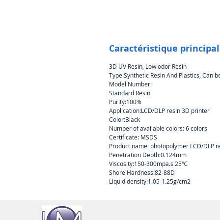
Caractéristique principa
3D UV Resin, Low odor Resin
Type:
Synthetic Resin And Plastics, Can b
Model Number:
Standard Resin
Purity:
100%
Application:
LCD/DLP resin 3D printer
Color:
Black
Number of available colors:
6 colors
Certificate:
MSDS
Product name:
photopolymer LCD/DLP r
Penetration Depth:
0.124mm
Viscosity:
150-300mpa.s 25℃
Shore Hardness:
82-88D
Liquid density:
1.05-1.25g/cm2