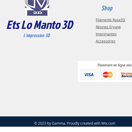
Shop
Ets Lo Manto 3D
Filaments Rosa3D
Résines Eryone
Imprimantes
L'impression 3D
Accessories
© 2023 by Gamma. Proudly created with
Wix.com