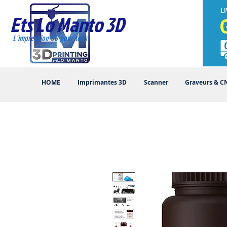
Ets Lo Manto 3D
L'impression 3D pour tous
HOME
Imprimantes 3D
Scanner
Graveurs & C