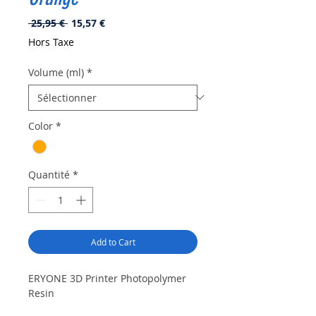
Prix
Prix
 25,95 € 
15,57 €
original
promotionnel
Hors Taxe
Volume (ml)
*
Color
*
Quantité
*
Add to Cart
ERYONE 3D Printer Photopolymer
Resin