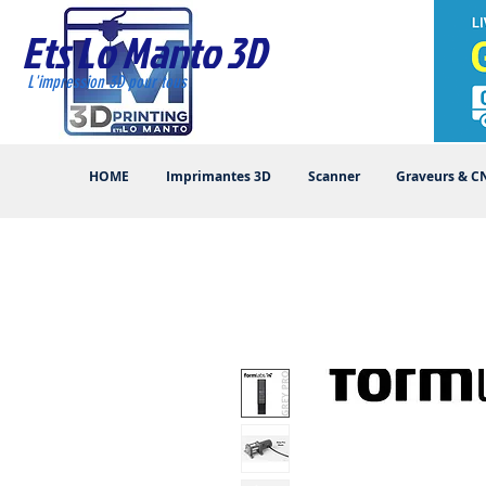
Ets Lo Manto 3D
L'impression 3D pour tous
HOME
Imprimantes 3D
Scanner
Graveurs & C