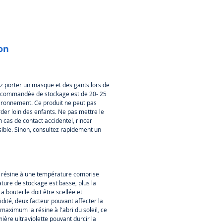
3.
o Resin réduit la durée de vie des
ésine.
En savoir plus sur la durée
de Resin Tank LT et de Form 3
ion
ank.
 Form 3 Resin Tank V1 n'est pas
ble avec Rigid Resin, Grey Pro
 Elastic Resin. Il existe deux
llez porter un masque et des gants lors de
s du Form 3 Resin Tank : Le Form
recommandée de stockage est de 20- 25
Tank V1 et le Form 3 Resin Tank
nvironnement. Ce produit ne peut pas
er loin des enfants. Ne pas mettre le
n cas de contact accidentel, rincer
ble. Sinon, consultez rapidement un
a résine à une température comprise
ture de stockage est basse, plus la
a bouteille doit être scellée et
dité, deux facteur pouvant affecter la
maximum la résine à l'abri du soleil, ce
ère ultraviolette pouvant durcir la