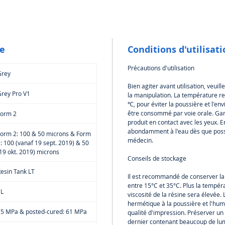
la Form 
Grey Pr
bacs à r
de vie 
le
Conditions d'utilisat
Resin T
Avis :
Le
Précautions d'utilisation
compati
Grey
Resin et
Bien agiter avant utilisation, veui
version
rey Pro V1
la manipulation. La température 
3 Resin 
℃, pour éviter la poussière et l'e
être consommé par voie orale. Gard
Form 2
V2
produit en contact avec les yeux. E
abondamment à l'eau dès que possi
Form 2: 100 & 50 microns & Form
médecin.
: 100 (vanaf 19 sept. 2019) & 50
19 okt. 2019) microns
Conseils de stockage
esin Tank LT
Il est recommandé de conserver l
entre 15°C et 35°C. Plus la tempéra
1L
viscosité de la résine sera élevée. L
hermétique à la poussière et l'humi
35 MPa & posted-cured: 61 MPa
qualité d'impression. Préserver un 
dernier contenant beaucoup de lumi