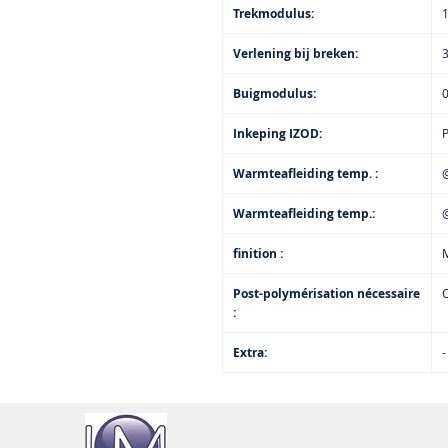
Trekmodulus:
1
Verlening bij breken:
Buigmodulus:
0
Inkeping IZOD:
P
Warmteafleiding temp. :
@
Warmteafleiding temp.:
@
finition :
M
Post-polymérisation nécessaire
:
Extra:
-