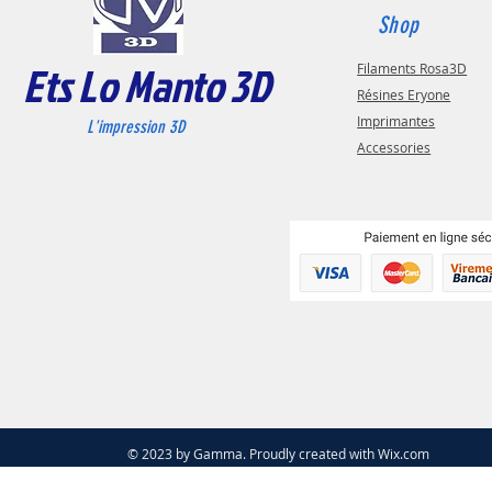
Shop
Ets Lo Manto 3D
Filaments Rosa3D
Résines Eryone
Imprimantes
L'impression 3D
Accessories
© 2023 by Gamma. Proudly created with
Wix.com