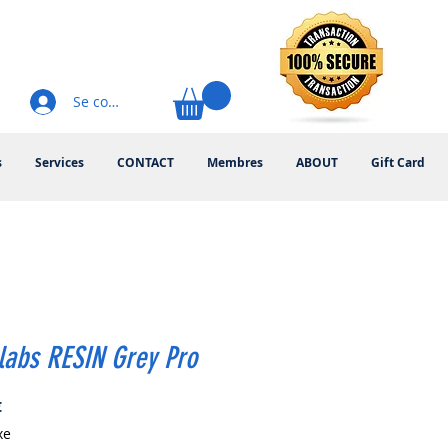
Se connecter
s
Services
CONTACT
Membres
ABOUT
Gift Card
labs RESIN Grey Pro
Prix
€
xe