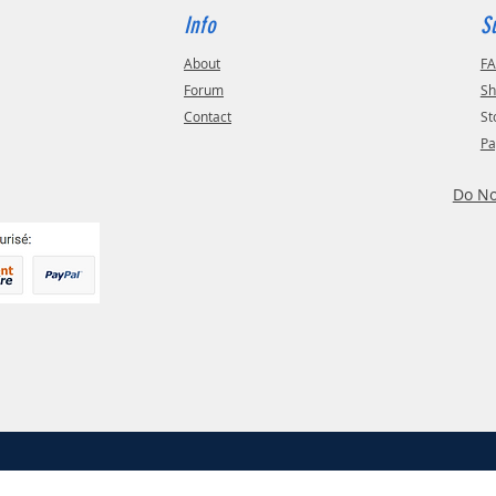
Info
S
About
F
Forum
Sh
Contact
St
Pa
Do No