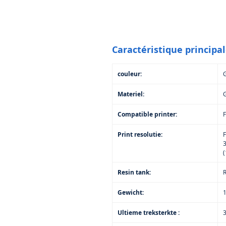
Caractéristique principa
couleur:
Materiel:
G
Compatible printer:
Print resolutie:
3
(
Resin tank:
R
Gewicht:
Ultieme treksterkte :