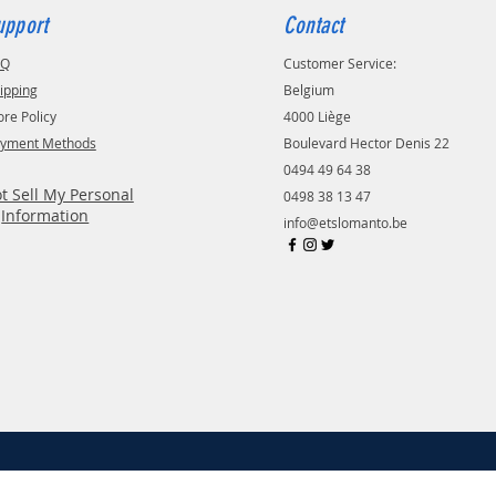
upport
Contact
AQ
Customer Service:
ipping
Belgium
ore Policy
4000 Liège
yment Methods
Boulevard Hector Denis 22
0494 49 64 38
t Sell My Personal
0498 38 13 47
Information
info@etslomanto.be