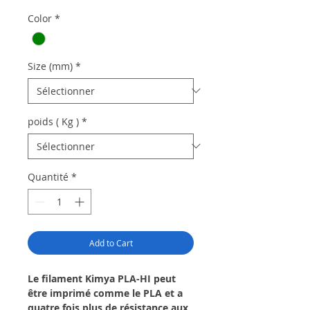
Color
*
Size (mm)
*
poids ( Kg )
*
Quantité
*
Add to Cart
Le filament Kimya PLA-HI peut
être imprimé comme le PLA et a
quatre fois plus de résistance aux