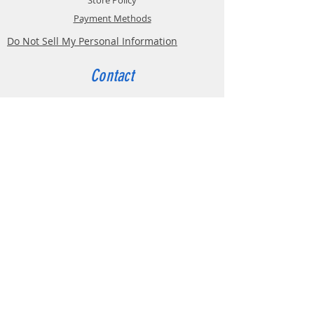
Payment Methods
Do Not Sell My Personal Information
Contact
Customer Service:
Belgium
4000 Liège
Boulevard Hector Denis 22
0494 49 64 38
0498 38 13 47
info@etslomanto.be