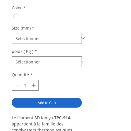
Color
*
Size (mm)
*
poids ( Kg )
*
Quantité
*
Add to Cart
Le filament 3D Kimya
TPC-91A
appartient à la famille des
copolyesters thermoplastiques :