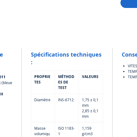
le
Spécifications techniques
Conse
:
VITE
TEMP
PROPRIE
MÉTHOD
VALEURS
011
TEMP
TES
ES DE
R
(bleue
TEST
CH
Diamètre
INS-6712
1,75 ± 0,1
mm
2,85 ± 0,1
mm
Masse
ISO 1183-
1,159
volumiqu
1
g/cm3