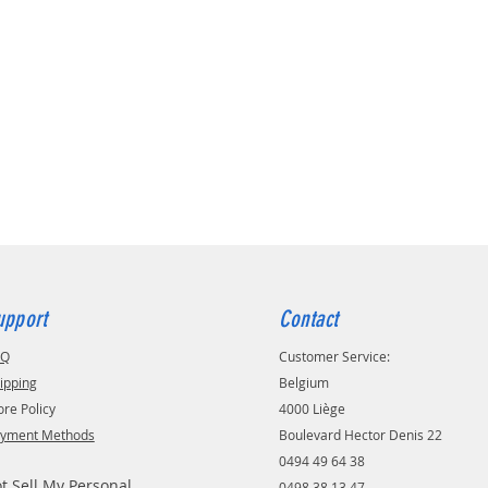
upport
Contact
AQ
Customer Service:
ipping
Belgium
ore Policy
4000 Liège
yment Methods
Boulevard Hector Denis 22
0494 49 64 38
t Sell My Personal
0498 38 13 47