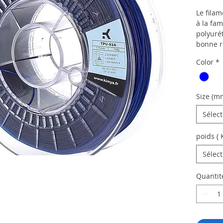
Le fila
à la fa
polyuré
bonne ré
l’envir
Color
*
dureté 
l’impres
flexibl
est util
Size (m
l’agroal
Sélec
automob
poids ( 
Sélec
Quantit