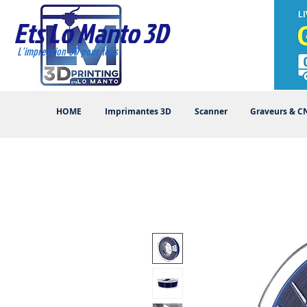
Ets Lo Manto 3D
L'impression 3D pour tous
HOME
Imprimantes 3D
Scanner
Graveurs & C