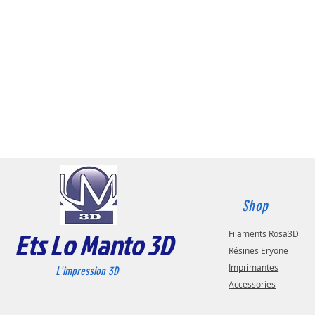
Shop
Ets Lo Manto 3D
Filaments Rosa3D
Résines Eryone
Imprimantes
L'impression 3D
Accessories