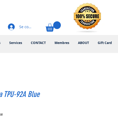
Se connecter
s
Services
CONTACT
Membres
ABOUT
Gift Card
a TPU-92A Blue
rix
xe