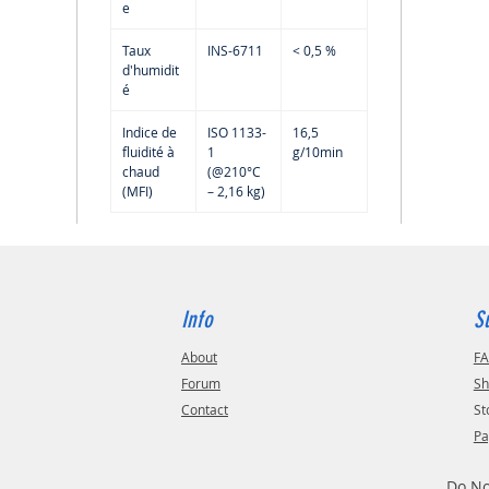
e
Taux
INS-6711
< 0,5 %
d'humidit
é
Indice de
ISO 1133-
16,5
fluidité à
1
g/10min
chaud
(@210°C
(MFI)
– 2,16 kg)
Info
S
About
F
Forum
Sh
Contact
St
Pa
Do No