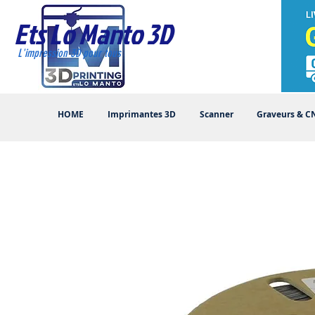
Ets Lo Manto 3D
L'impression 3D pour tous
HOME
Imprimantes 3D
Scanner
Graveurs & C