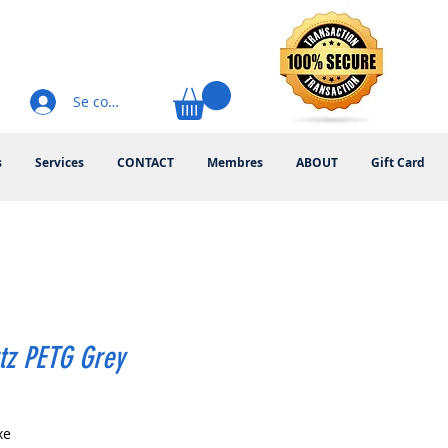
Se connecter
s
Services
CONTACT
Membres
ABOUT
Gift Card
tz PETG Grey
rix
xe