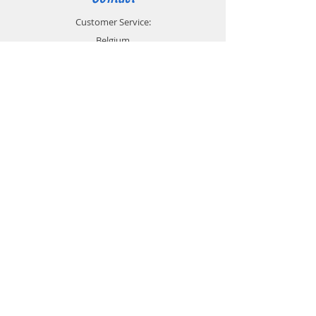
Customer Service:
Belgium
4000 Liège
Boulevard Hector Denis 22
0494 49 64 38
0498 38 13 47
info@etslomanto.be
Ets Lo Manto 3D
L'impression 3D