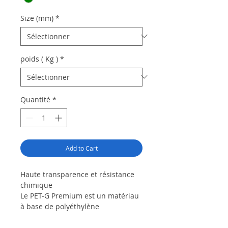
Size (mm)
*
poids ( Kg )
*
Quantité
*
Add to Cart
Haute transparence et résistance
chimique
Le PET-G Premium est un matériau
à base de polyéthylène
téréphtalate modifié au glycol. Les
articles imprimés à l'aide de ce