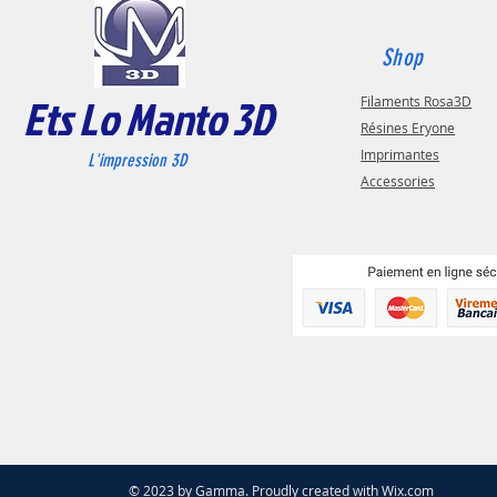
Shop
Ets Lo Manto 3D
Filaments Rosa3D
Résines Eryone
Imprimantes
L'impression 3D
Accessories
© 2023 by Gamma. Proudly created with
Wix.com