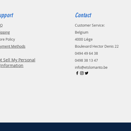
upport
Contact
AQ
Customer Service:
ipping
Belgium
ore Policy
4000 Liège
yment Methods
Boulevard Hector Denis 22
0494 49 64 38
t Sell My Personal
0498 38 13 47
Information
info@etslomanto.be