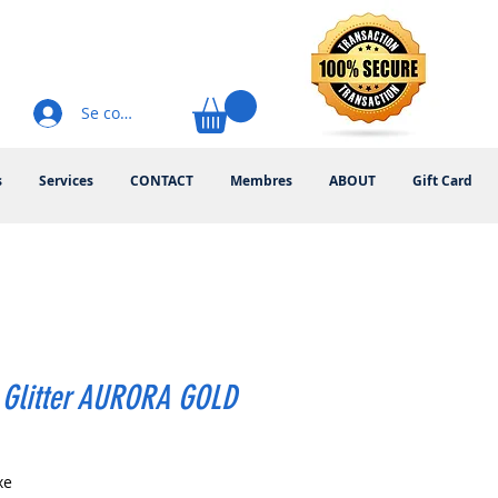
Se connecter
s
Services
CONTACT
Membres
ABOUT
Gift Card
 Glitter AURORA GOLD
rix
xe