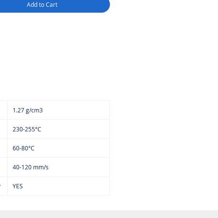
Add to Cart
1.27 g/cm3
230-255°C
60-80°C
40-120 mm/s
r
YES