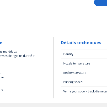
le
Détails techniques
res matériaux
Density
rmes de rigidité, dureté et
Nozzle temperature
Bed temperature
S
ches
Printing speed
ire
Verify your spool - track diamete