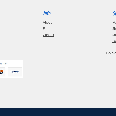
Info
S
About
F
Forum
Sh
Contact
St
Pa
Do No