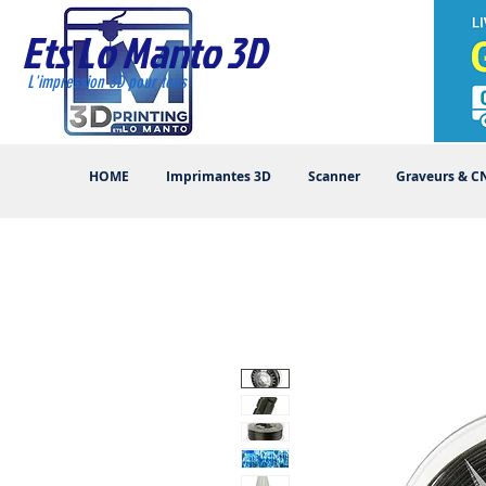
Ets Lo Manto 3D
L'impression 3D pour tous
HOME
Imprimantes 3D
Scanner
Graveurs & C