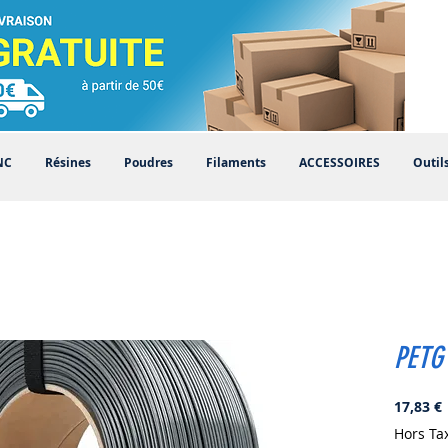
NC
Résines
Poudres
Filaments
ACCESSOIRES
Outil
PETG
P
17,83 €
Hors Ta