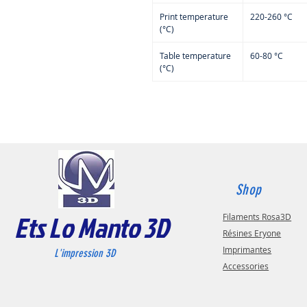
Print temperature
220-260 °C
(°C)
Table temperature
60-80 °C
(°C)
Shop
Ets Lo Manto 3D
Filaments Rosa3D
Résines Eryone
Imprimantes
L'impression 3D
Accessories