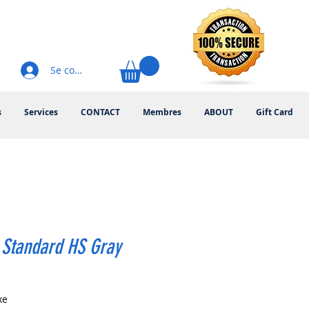
Se connecter
s
Services
CONTACT
Membres
ABOUT
Gift Card
 Standard HS Gray
rix
xe