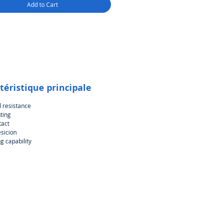
Add to Cart
s qui entrent en contact avec des
, la certification appartient au
t du produit final.
téristique principale
 resistance
ting
tact
esicion
g capability