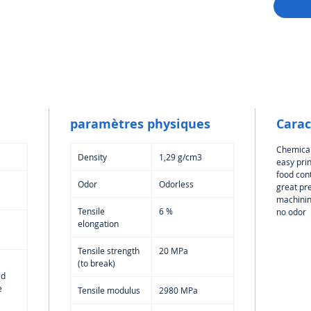
produit
aliments
fabrican
paramètres physiques
Carac
Chemical
Density
1,29 g/cm3
easy prin
food con
Odor
Odorless
great pr
machinin
Tensile
6 %
no odor
elongation
Tensile strength
20 MPa
(to break)
ed
e
Tensile modulus
2980 MPa