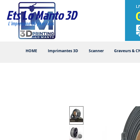
Ets Lo Manto 3D
L'impression 3D pour tous
HOME
Imprimantes 3D
Scanner
Graveurs & C