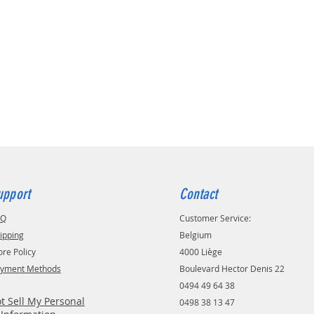
upport
Contact
AQ
Customer Service:
ipping
Belgium
ore Policy
4000 Liège
yment Methods
Boulevard Hector Denis 22
0494 49 64 38
t Sell My Personal
0498 38 13 47