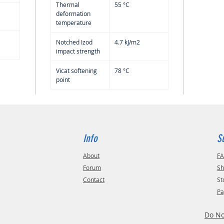
Thermal
55 °C
deformation
temperature
Notched Izod
4.7 kJ/m2
impact strength
Vicat softening
78 °C
point
Info
S
About
F
Forum
Sh
Contact
St
Pa
Do No