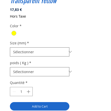
Transparent Yellow
Prix
17,83 €
Hors Taxe
Color
*
Size (mm)
*
poids ( Kg )
*
Quantité
*
Add to Cart