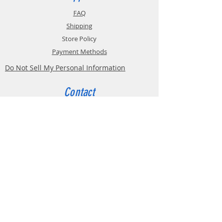
FAQ
Shipping
Store Policy
Payment Methods
Do Not Sell My Personal Information
Contact
Customer Service:
Belgium
4000 Liège
Boulevard Hector Denis 22
0494 49 64 38
0498 38 13 47
info@etslomanto.be