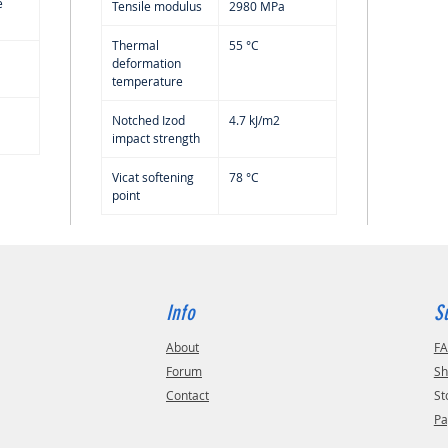
e
Tensile modulus
2980 MPa
Thermal
55 °C
deformation
temperature
Notched Izod
4.7 kJ/m2
impact strength
Vicat softening
78 °C
point
Info
S
About
F
Forum
Sh
Contact
St
Pa