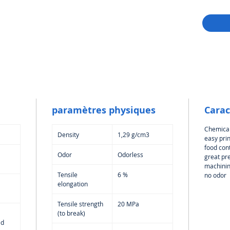
partir 
aliment
produit
aliments
fabrican
paramètres physiques
Carac
Chemical
Density
1,29 g/cm3
easy prin
food con
Odor
Odorless
great pr
machinin
Tensile
6 %
no odor
elongation
Tensile strength
20 MPa
(to break)
ed