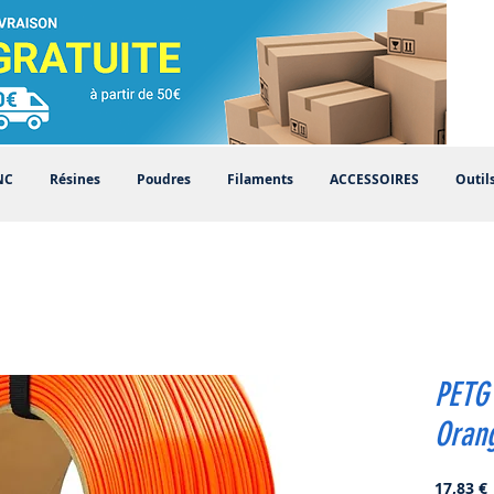
NC
Résines
Poudres
Filaments
ACCESSOIRES
Outil
PETG 
Oran
P
17,83 €