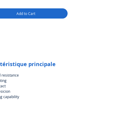
de matériaux de qualité
aire. Cependant, dans le cas de
Add to Cart
s qui entrent en contact avec des
, la certification appartient au
t du produit final.
téristique principale
 resistance
ting
tact
esicion
g capability