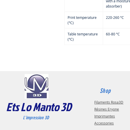
with a moistur
absorber)
Print temperature
220-260 °C
(°C)
Table temperature
60-80 °C
(°C)
Shop
Ets Lo Manto 3D
Filaments Rosa3D
Résines Eryone
Imprimantes
L'impression 3D
Accessories