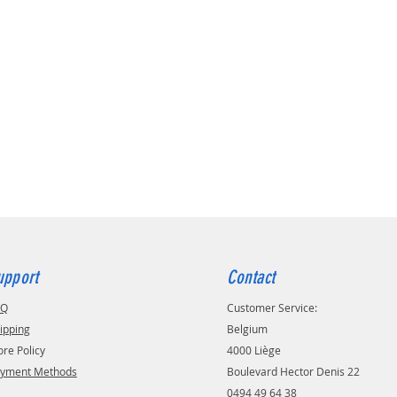
upport
Contact
AQ
Customer Service:
ipping
Belgium
ore Policy
4000 Liège
yment Methods
Boulevard Hector Denis 22
0494 49 64 38