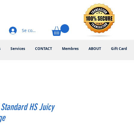
Se connecter
s
Services
CONTACT
Membres
ABOUT
Gift Card
Standard HS Juicy
ge
rix