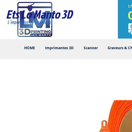
Ets Lo Manto 3D
L'impression 3D pour tous
HOME
Imprimantes 3D
Scanner
Graveurs & C