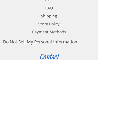
FAQ
Shipping
Store Policy
Payment Methods
Do Not Sell My Personal Information
Contact
Customer Service:
Belgium
4000 Liège
Boulevard Hector Denis 22
0494 49 64 38
0498 38 13 47
info@etslomanto.be