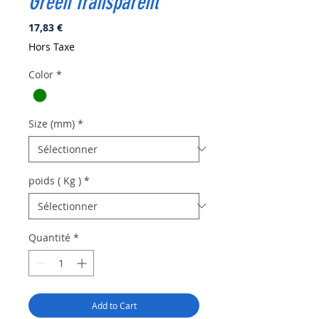
Green Transparent
Prix
17,83 €
Hors Taxe
Color
*
Size (mm)
*
poids ( Kg )
*
Quantité
*
Add to Cart