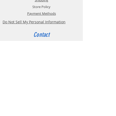
boutique).
Store Policy
Payment Methods
Do Not Sell My Personal Information
Contact
Customer Service:
Belgium
4000 Liège
Boulevard Hector Denis 22
0494 49 64 38
0498 38 13 47
info@etslomanto.be