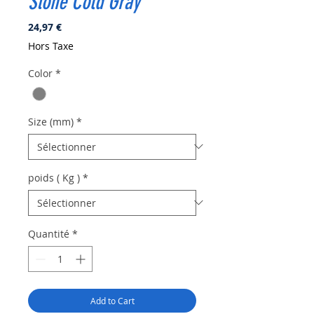
Stone Cold Gray
Prix
24,97 €
Hors Taxe
Color
*
Size (mm)
*
poids ( Kg )
*
Quantité
*
Add to Cart