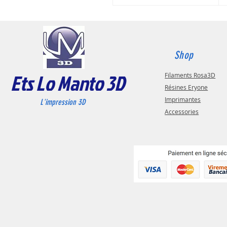
Shop
Ets Lo Manto 3D
Filaments Rosa3D
Résines Eryone
Imprimantes
L'impression 3D
Accessories