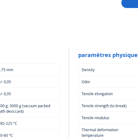
des p
👉 Le 
pouvant
une
cal
recom
optimal
Applicat
Maqu
paramètres physique
Aéro
Modè
1.75 mm
Density
faibl
Pièce
/- 0,05
Odor
prim
Un fila
/- 0,05
Tensile elongation
recher
efficac
800 g; 3000 g (vacuum packed
Tensile strength (to break)
ith desiccant)
Tensile modulus
185-225 °C
Thermal deformation
0-60 °C
temperature