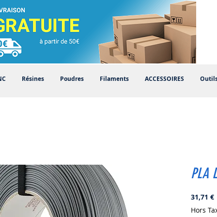
NC
Résines
Poudres
Filaments
ACCESSOIRES
Outil
PLA L
P
31,71 €
Hors Ta