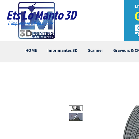
Ets Lo Manto 3D
L'impression 3D pour tous
HOME
Imprimantes 3D
Scanner
Graveurs & C