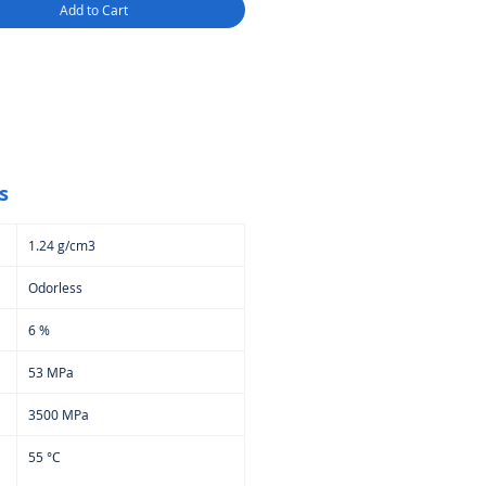
Add to Cart
arois plus larges.
comportement du moussage
 varier selon les imprimantes,
ibration spécifique est
mandée
afin d’obtenir un résultat
.
ions idéales :
ettes et prototypes légers
s
modélisme et pièces volantes
les décoratifs nécessitant un
1.24 g/cm3
e poids
s techniques où la légèreté est
Odorless
ordiale
ment parfait pour ceux qui
6 %
chent
innovation, légèreté et
ité d’impression
🚀
53 MPa
3500 MPa
55 °C