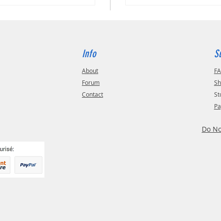
Info
S
About
F
Forum
Sh
Contact
St
Pa
Do No