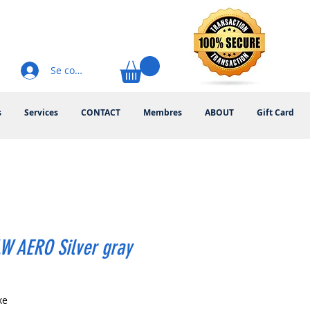
Se connecter
s
Services
CONTACT
Membres
ABOUT
Gift Card
W AERO Silver gray
rix
xe