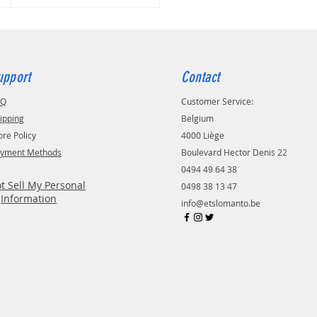
upport
Contact
AQ
Customer Service:
ipping
Belgium
ore Policy
4000 Liège
yment Methods
Boulevard Hector Denis 22
0494 49 64 38
t Sell My Personal
0498 38 13 47
Information
info@etslomanto.be