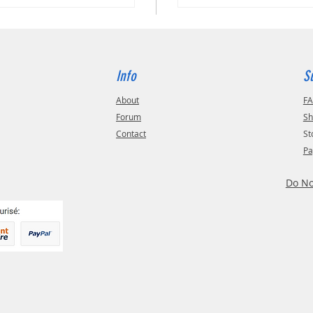
Info
S
About
F
Forum
Sh
Contact
St
Pa
Do No