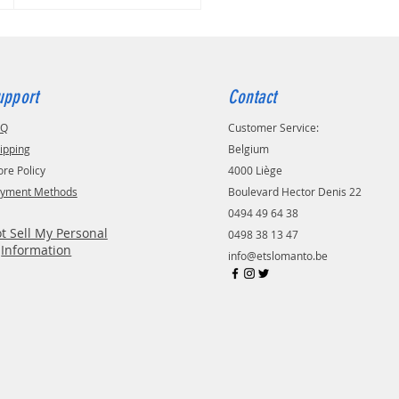
upport
Contact
AQ
Customer Service:
ipping
Belgium
ore Policy
4000 Liège
yment Methods
Boulevard Hector Denis 22
0494 49 64 38
t Sell My Personal
0498 38 13 47
Information
info@etslomanto.be