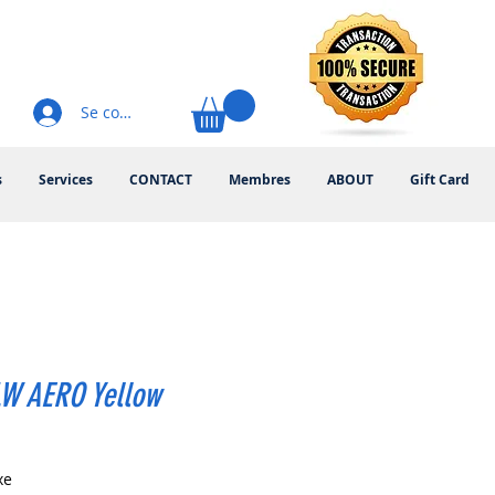
Se connecter
s
Services
CONTACT
Membres
ABOUT
Gift Card
LW AERO Yellow
rix
xe