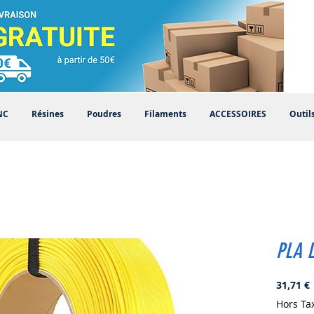
NC
Résines
Poudres
Filaments
ACCESSOIRES
Outil
PLA 
P
31,71 €
Hors Ta