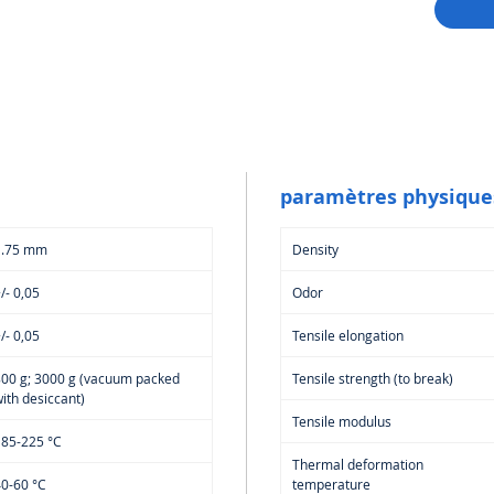
des p
👉 Le 
pouvant
une
cal
recom
optimal
Applicat
Maqu
paramètres physique
Aéro
Modè
1.75 mm
Density
faibl
Pièce
/- 0,05
Odor
prim
Un fila
/- 0,05
Tensile elongation
recher
efficac
800 g; 3000 g (vacuum packed
Tensile strength (to break)
ith desiccant)
Tensile modulus
185-225 °C
Thermal deformation
0-60 °C
temperature