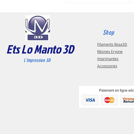
Shop
Ets Lo Manto 3D
Filaments Rosa3D
Résines Eryone
Imprimantes
L'impression 3D
Accessories