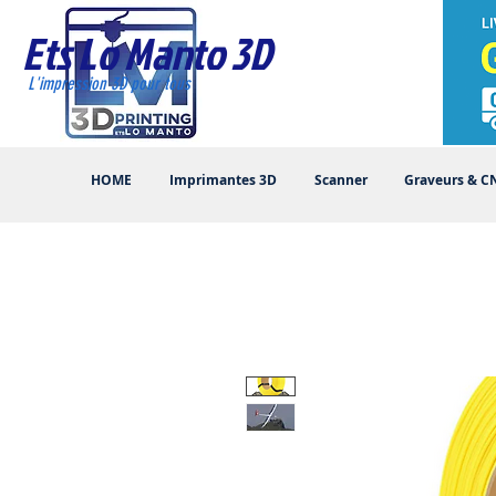
Ets Lo Manto 3D
L'impression 3D pour tous
HOME
Imprimantes 3D
Scanner
Graveurs & C