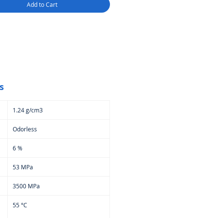
Add to Cart
arois plus larges.
comportement du moussage
 varier selon les imprimantes,
ibration spécifique est
mandée
afin d’obtenir un résultat
.
ions idéales :
ettes et prototypes légers
s
modélisme et pièces volantes
les décoratifs nécessitant un
1.24 g/cm3
e poids
s techniques où la légèreté est
Odorless
ordiale
ment parfait pour ceux qui
6 %
chent
innovation, légèreté et
ité d’impression
🚀
53 MPa
3500 MPa
55 °C