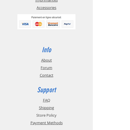
températures.
Accessories
PLA-Silk se caractérise par un faible
retrait et aucune odeur
désagréable. Les impressions en
PLA-Silk ont ​​une excellente
adhérence entre les couches et
une très bonne reproduction des
détails.
Info
Le filament est produit à partir d'un
mélange de matériaux à base de
About
biopolymère biodégradable PLA.
Forum
Il a été créé uniquement à partir
Contact
d'ingrédients approuvés pour le
contact avec les aliments.
Dans le cas de produits entrant en
Support
contact avec des denrées
FAQ
alimentaires, la responsabilité de la
certification incombe au
Shipping
producteur du produit final.
Store Policy
Payment Methods