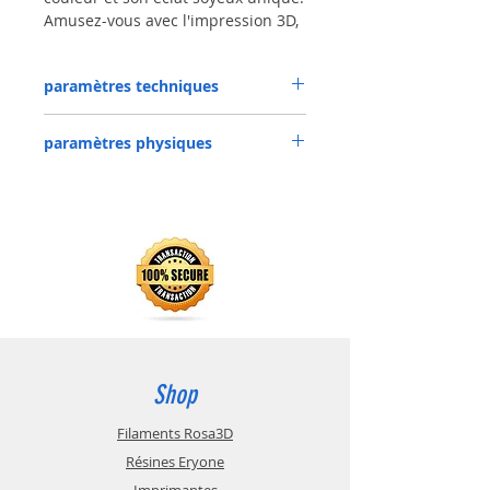
Amusez-vous avec l'impression 3D,
en utilisant une large gamme de
couleurs lumineuses intenses,
paramètres techniques
parmi lesquelles vous trouverez :
bleu, vert, fuchsia, violet, rouge,
blanc et graphite.
Diameter
1.75 mm
paramètres physiques
Dans cette gamme de produits,
Diameter
+/- 0,05
vous trouverez également des
Density
1.24
tolerance
couleurs qui imitent les métaux
g/cm3
tels que le cuivre, le bronze, l'acier,
Oval
+/- 0,05
l'argent et l'or.
Odor
Odorless
tolerance
PLA-Silk peut être imprimé en
utilisant les mêmes paramètres
Tensile elongation
6 %
Net weight
800 g; 3000 g (vacuum
que PLA Starter. La vitesse
packed with desiccant)
d'impression n'a pas besoin d'être
Tensile strength (to break)
53 MPa
réduite.
Print
185-225 °C
Tensile modulus
3500
temperature
Le filament est déjà brillant sur la
Shop
MPa
bobine. Le brillant ne se développe
Bed
40-60 °C
pas pendant l'impression. Grâce à
Filaments Rosa3D
Thermal deformation
55 °C
temperature
cela, PLA-Silk permet d'imprimer
Résines Eryone
temperature
dans une large gamme de
Imprimantes