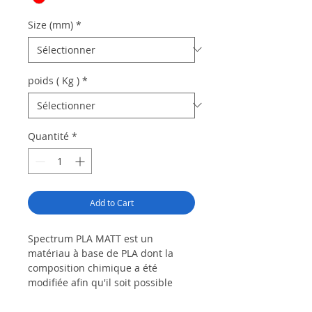
Size (mm)
*
poids ( Kg )
*
Quantité
*
Add to Cart
Spectrum PLA MATT est un
matériau à base de PLA dont la
composition chimique a été
modifiée afin qu'il soit possible
d'obtenir des surfaces mates
d'objet imprimé.