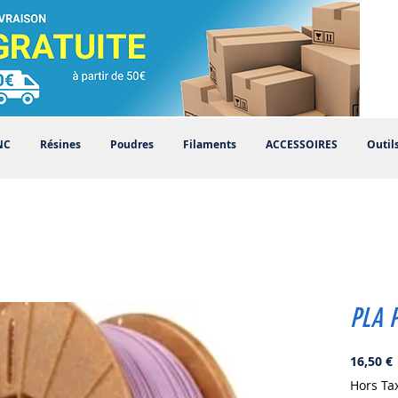
NC
Résines
Poudres
Filaments
ACCESSOIRES
Outil
PLA P
P
16,50 €
Hors Ta