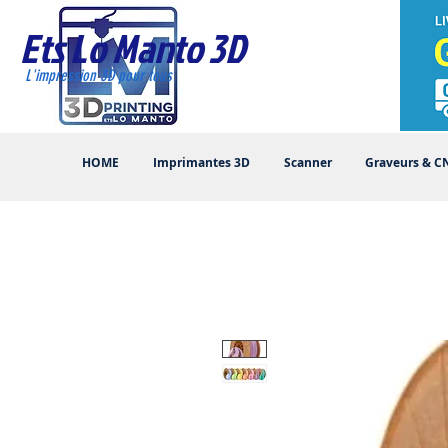
Ets Lo Manto 3D
L'impression 3D pour tous
HOME
Imprimantes 3D
Scanner
Graveurs & C