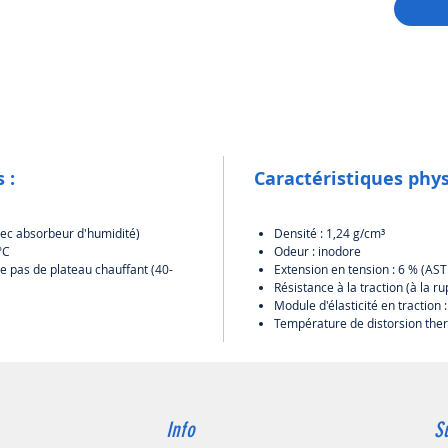
 :
Caractéristiques phys
avec absorbeur d'humidité)
Densité : 1,24 g/cm
³
°C
Odeur : inodore
te pas de plateau chauffant (40-
Extension en tension : 6 % (A
Résistance à la traction (à la 
Module d'élasticité en tractio
Température de distorsion th
Info
S