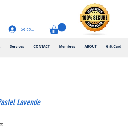
Se connecter
s
Services
CONTACT
Membres
ABOUT
Gift Card
astel Lavende
rix
xe