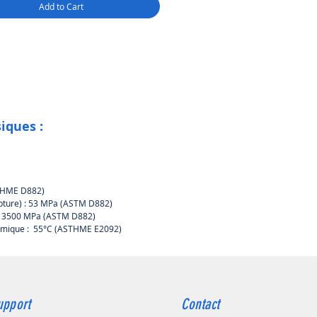
Add to Cart
iques :
STHME D882)
rupture) : 53 MPa (ASTM D882)
n : 3500 MPa (ASTM D882)
ermique : 55°C (ASTHME E2092)
upport
Contact