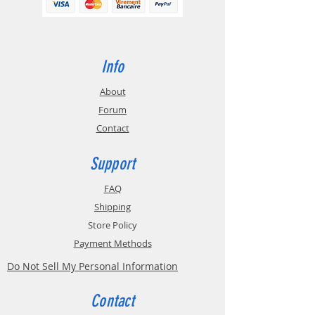
tout d'abord la possibilité
d'augmenter la vitesse
d'impression afin d'augmenter la
capacité du processus de
Info
fabrication additive.
About
Forum
Contact
Support
FAQ
Shipping
Store Policy
Payment Methods
Do Not Sell My Personal Information
Contact