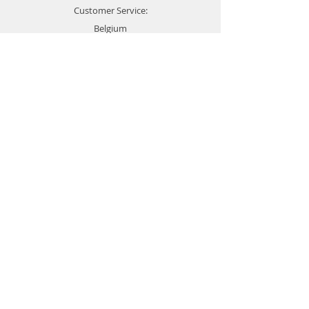
Customer Service:
Belgium
4000 Liège
Boulevard Hector Denis 22
0494 49 64 38
0498 38 13 47
info@etslomanto.be
Ets Lo Manto 3D
L'impression 3D