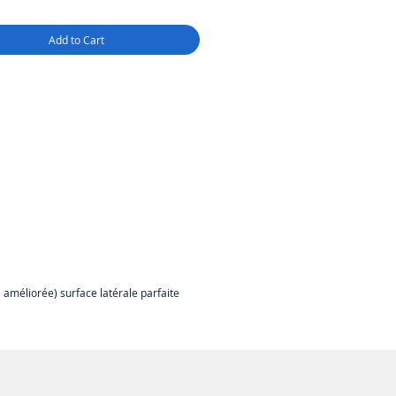
es propriétés de résistance
ue, une efficacité d'impression
Add to Cart
t tout d'abord la possibilité
nter la vitesse d'impression afin
nter la capacité du processus de
ion additive.
é améliorée)
surface latérale parfaite