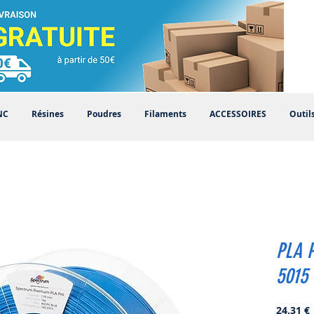
NC
Résines
Poudres
Filaments
ACCESSOIRES
Outil
PLA 
5015
P
24,31 €