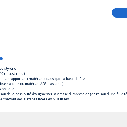
de bonn
mécaniq
élevée e
d'augme
d'augme
fabricat
le
de styrène
°C) – post-recuit
e par rapport aux matériaux classiques à base de PLA
ieure à celle du matériau ABS classique)
sions ABS
son de la possibilité d'augmenter la vitesse d'impression (en raison d'une fluidit
ermettant des surfaces latérales plus lisses