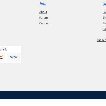
Info
S
About
F
Forum
Sh
Contact
St
Pa
Do No