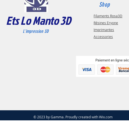
Shop
Ets Lo Manto 3D
Filaments Rosa3D
Résines Eryone
Imprimantes
L'impression 3D
Accessories
© 2023 by Gamma. Proudly created with
Wix.com