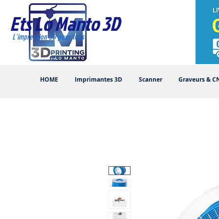
Ets Lo Manto 3D
L'impression 3D pour tous
HOME
Imprimantes 3D
Scanner
Graveurs & C