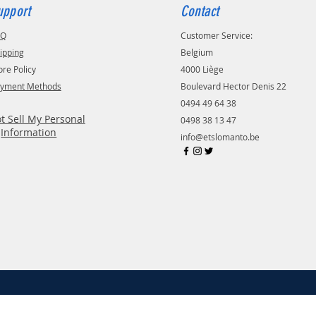
upport
Contact
AQ
Customer Service:
ipping
Belgium
ore Policy
4000 Liège
yment Methods
Boulevard Hector Denis 22
0494 49 64 38
t Sell My Personal
0498 38 13 47
Information
info@etslomanto.be