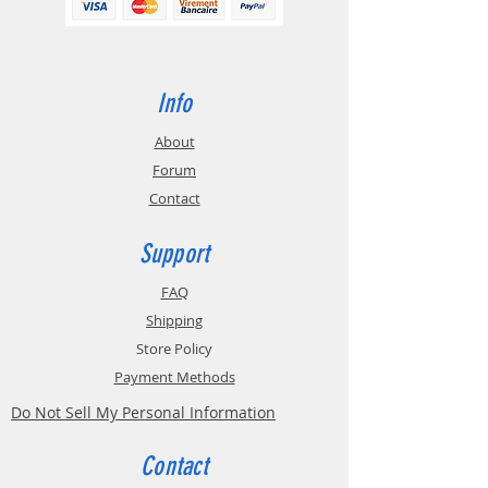
tout d'abord la possibilité
d'augmenter la vitesse
d'impression afin d'augmenter la
capacité du processus de
Info
fabrication additive.
About
Forum
Contact
Support
FAQ
Shipping
Store Policy
Payment Methods
Do Not Sell My Personal Information
Contact