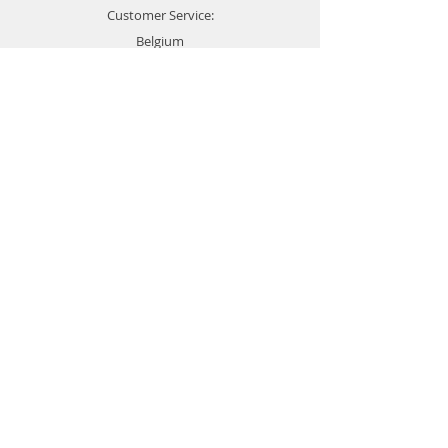
Customer Service:
Belgium
4000 Liège
Boulevard Hector Denis 22
0494 49 64 38
0498 38 13 47
info@etslomanto.be
Ets Lo Manto 3D
L'impression 3D