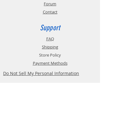
Forum
Contact
Support
FAQ
Shipping
Store Policy
Payment Methods
Do Not Sell My Personal Information
Contact
Customer Service:
Belgium
4000 Liège
Boulevard Hector Denis 22
0494 49 64 38