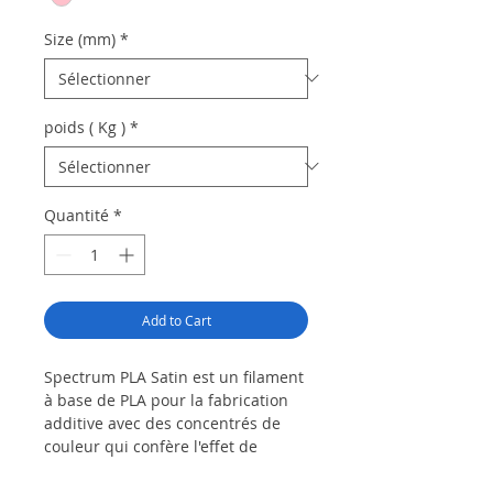
Size (mm)
*
poids ( Kg )
*
Quantité
*
Add to Cart
Spectrum PLA Satin est un filament
à base de PLA pour la fabrication
additive avec des concentrés de
couleur qui confère l'effet de
texture satinée aux articles
imprimés. C'est un autre matériau