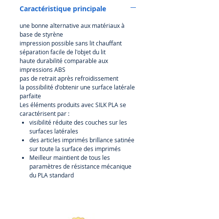
Caractéristique principale
aux propriétés esthétiques
uniques. La texture satinée de la
une bonne alternative aux matériaux à
surface des articles imprimés
base de styrène
réduit considérablement la
impression possible sans lit chauffant
visibilité des couches sur la surface
séparation facile de l'objet du lit
latérale des articles imprimés. En
haute durabilité comparable aux
impressions ABS
utilisant un pigment spécialement
pas de retrait après refroidissement
développé, il est possible de
la possibilité d'obtenir une surface latérale
conserver les propriétés classiques
parfaite
du PLA, c'est-à-dire l'impression
Les éléments produits avec SILK PLA se
simple et efficace, tout en obtenant
caractérisent par :
un taux de retrait très faible et une
visibilité réduite des couches sur les
surfaces latérales
résistance à la traction
des articles imprimés brillance satinée
relativement élevée. Ainsi, le
sur toute la surface des imprimés
matériau est conçu pour ceux qui
Meilleur maintient de tous les
apprécient une impression simple
paramètres de résistance mécanique
et des propriétés esthétiques très
du PLA standard
élevées.