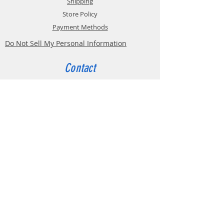
Shipping
producteur du produit final.
Store Policy
Payment Methods
Do Not Sell My Personal Information
Contact
Customer Service:
Belgium
4000 Liège
Boulevard Hector Denis 22
0494 49 64 38
0498 38 13 47
info@etslomanto.be