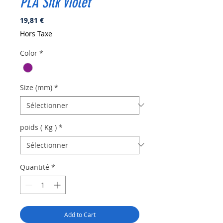
PLA Silk Violet
Prix
19,81 €
Hors Taxe
Color
*
Size (mm)
*
poids ( Kg )
*
Quantité
*
Add to Cart