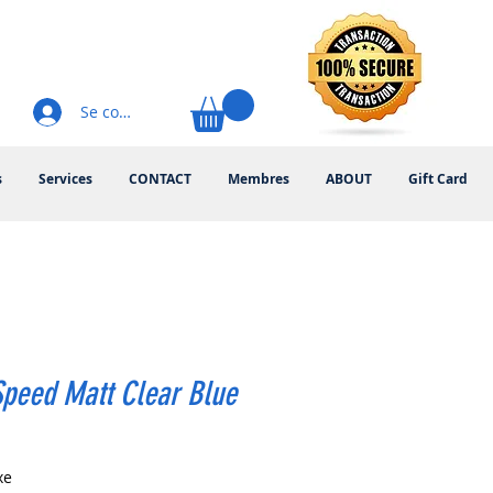
Se connecter
s
Services
CONTACT
Membres
ABOUT
Gift Card
peed Matt Clear Blue
rix
xe