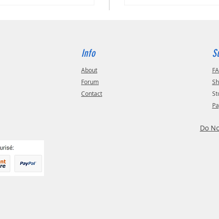
Masters
disponi
Une solu
l’impres
Info
S
About
F
Forum
Sh
Contact
St
Pa
Do No