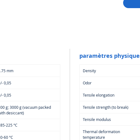
retrait
✔️
Qual
constant
série
✔️
Comp
résistan
parfait
paramètres physique
🎯 Appli
Prot
1.75 mm
Density
Modè
Gadge
/- 0,05
Odor
Objet
/- 0,05
Tensile elongation
⚙️ Prof
Bam
800 g; 3000 g (vacuum packed
Tensile strength (to break)
Prus
ith desiccant)
ROSA
Tensile modulus
185-225 °C
♻️ Forma
Thermal deformation
Insert R
0-60 °C
temperature