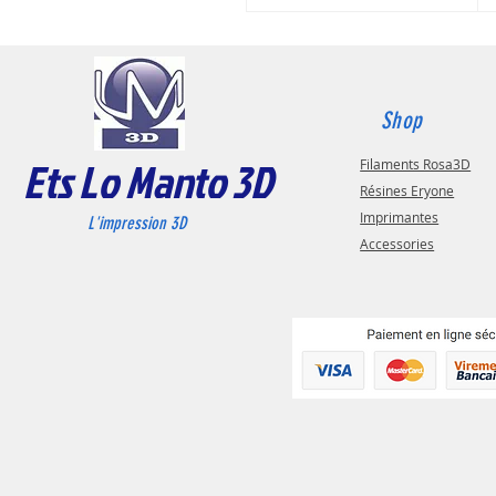
Shop
Ets Lo Manto 3D
Filaments Rosa3D
Résines Eryone
Imprimantes
L'impression 3D
Accessories