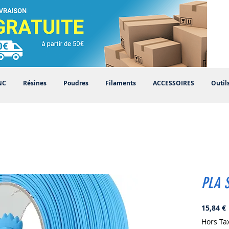
NC
Résines
Poudres
Filaments
ACCESSOIRES
Outil
PLA S
P
15,84 €
Hors Ta