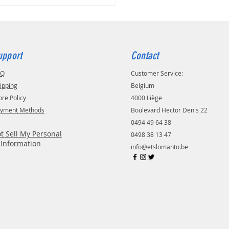
pool réutilisable
(imprimable ou
ble en boutique).
tion pratique et efficace pour
sion intensive.
upport
Contact
AQ
Customer Service:
ipping
Belgium
ore Policy
4000 Liège
yment Methods
Boulevard Hector Denis 22
0494 49 64 38
t Sell My Personal
0498 38 13 47
Information
info@etslomanto.be