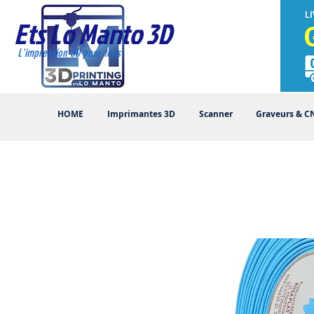
Ets Lo Manto 3D
L'impression 3D pour tous
HOME
Imprimantes 3D
Scanner
Graveurs & C