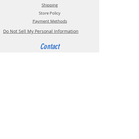
Shipping
Store Policy
Payment Methods
Do Not Sell My Personal Information
Contact
Customer Service:
Belgium
4000 Liège
Boulevard Hector Denis 22
0494 49 64 38
0498 38 13 47
info@etslomanto.be