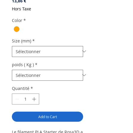
Prix
13,86 €
Hors Taxe
Color
*
Size (mm)
*
poids ( Kg )
*
Quantité
*
Add to Cart
Le filament PLA Starter de Rosa3D a